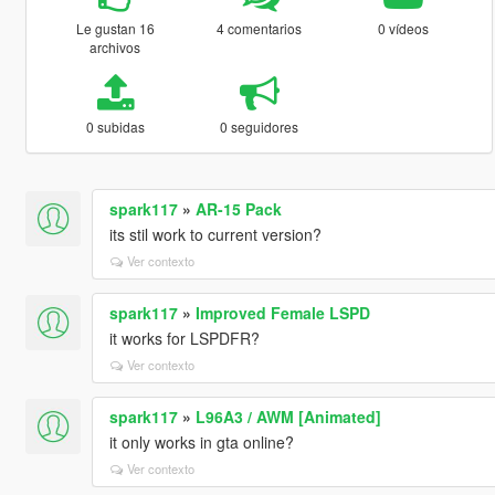
Le gustan 16
4 comentarios
0 vídeos
archivos
0 subidas
0 seguidores
spark117
»
AR-15 Pack
its stil work to current version?
Ver contexto
spark117
»
Improved Female LSPD
it works for LSPDFR?
Ver contexto
spark117
»
L96A3 / AWM [Animated]
it only works in gta online?
Ver contexto