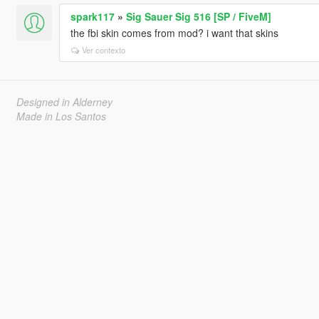
spark117
»
Sig Sauer Sig 516 [SP / FiveM]
the fbi skin comes from mod? i want that skins
Ver contexto
Designed in Alderney
Made in Los Santos