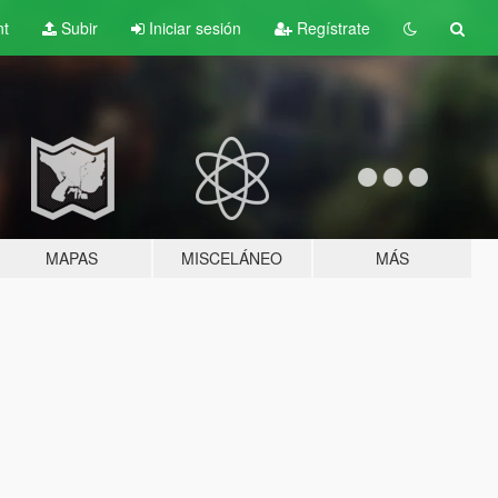
nt
Subir
Iniciar sesión
Regístrate
MAPAS
MISCELÁNEO
MÁS