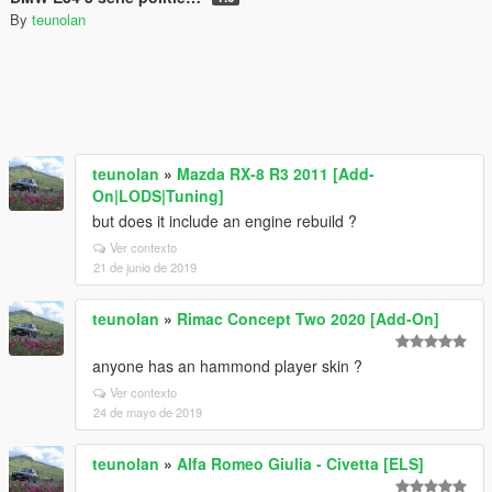
By
teunolan
teunolan
»
Mazda RX-8 R3 2011 [Add-
On|LODS|Tuning]
but does it include an engine rebuild ?
Ver contexto
21 de junio de 2019
teunolan
»
Rimac Concept Two 2020 [Add-On]
anyone has an hammond player skin ?
Ver contexto
24 de mayo de 2019
teunolan
»
Alfa Romeo Giulia - Civetta [ELS]