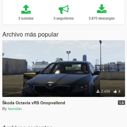
3 subidas
3 seguidores
3.870 descargas
Archivo más popular
2.459
8
Škoda Octavia vRS Onopvallend
1.5
By
teunolan