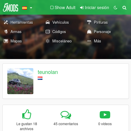
Show Adult
Iniciar sesión
Herramientas
Vehículos
Pinturas
Armas
Códigos
Personaje
Mapas
Misceláneo
Más
teunolan
Le gustan 18
45 comentarios
0 vídeos
archivos