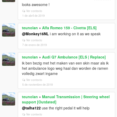
looks awesome !
Ver contexto
1 de abril de 2019
teunolan
»
Alfa Romeo 159 - Civetta [ELS]
@Monkey16NL
i am working on it as we speak
Ver contexto
7 de enero de 2019
teunolan
»
Audi Q7 Ambulance [ELS | Replace]
ik ben bezig met het maken van een skin maar als ik
het ambulance logo weg haal dan worden de ramen
volledig zwart ingame
Ver contexto
5 de noviembre de 2018
teunolan
»
Manual Transmission | Steering wheel
support [Outdated]
@talha122
use the right pedal it will help
Ver contexto