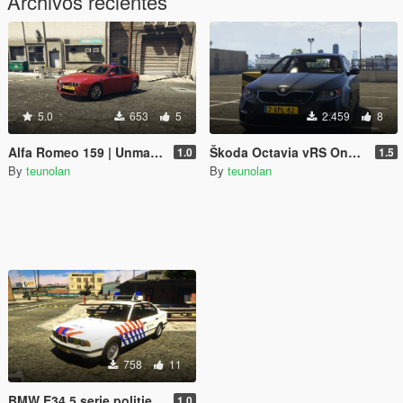
Archivos recientes
5.0
653
5
2.459
8
Alfa Romeo 159 | Unmarked Dutch Police Paintjob
Škoda Octavia vRS Onopvallend
1.0
1.5
By
teunolan
By
teunolan
758
11
BMW E34 5 serie politie // nederlands // dutch police // ELS
1.0