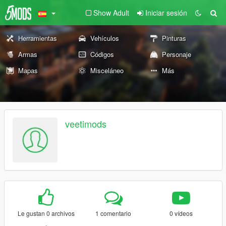
Show Adult
Iniciar sesión
Herramientas
Vehículos
Pinturas
Armas
Códigos
Personaje
Mapas
Misceláneo
Más
veetimods
Le gustan 0 archivos
1 comentario
0 vídeos