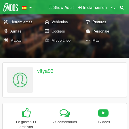
Show Adult
Iniciar sesión
Herramientas
Vehículos
Pinturas
Armas
Códigos
Personaje
Mapas
Misceláneo
Más
vitya93
Le gustan 11
71 comentarios
0 vídeos
archivos