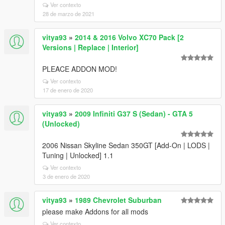
Ver contexto
28 de marzo de 2021
vitya93
»
2014 & 2016 Volvo XC70 Pack [2
Versions | Replace | Interior]
PLEACE ADDON MOD!
Ver contexto
17 de enero de 2020
vitya93
»
2009 Infiniti G37 S (Sedan) - GTA 5
(Unlocked)
2006 Nissan Skyline Sedan 350GT [Add-On | LODS |
Tuning | Unlocked] 1.1
Ver contexto
3 de enero de 2020
vitya93
»
1989 Chevrolet Suburban
please make Addons for all mods
Ver contexto