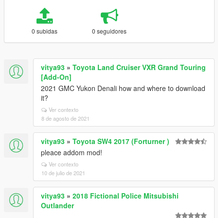
0 subidas
0 seguidores
vitya93
»
Toyota Land Cruiser VXR Grand Touring
[Add-On]
2021 GMC Yukon Denali how and where to download
it?
Ver contexto
8 de agosto de 2021
vitya93
»
Toyota SW4 2017 (Forturner )
pleace addom mod!
Ver contexto
10 de julio de 2021
vitya93
»
2018 Fictional Police Mitsubishi
Outlander