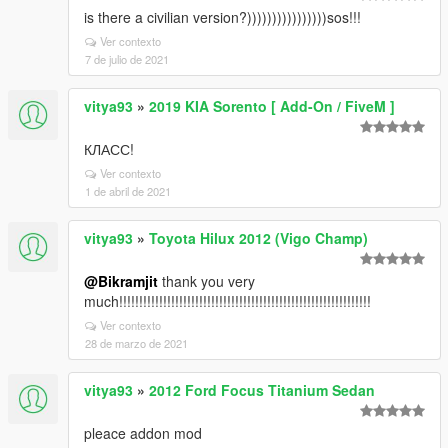
is there a civilian version?))))))))))))))))sos!!!
Ver contexto
7 de julio de 2021
vitya93
»
2019 KIA Sorento [ Add-On / FiveM ]
КЛАСС!
Ver contexto
1 de abril de 2021
vitya93
»
Toyota Hilux 2012 (Vigo Champ)
@Bikramjit
thank you very
much!!!!!!!!!!!!!!!!!!!!!!!!!!!!!!!!!!!!!!!!!!!!!!!!!!!!!!!!!!!!!!!
Ver contexto
28 de marzo de 2021
vitya93
»
2012 Ford Focus Titanium Sedan
pleace addon mod