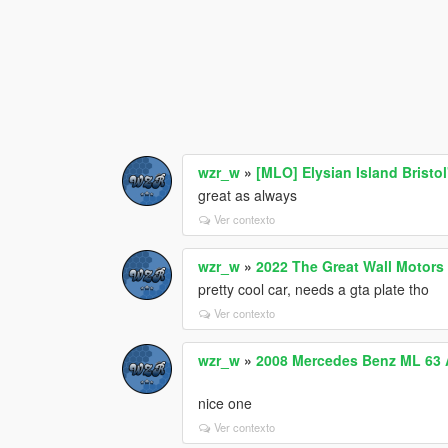
wzr_w
»
[MLO] Elysian Island Bristo
great as always
Ver contexto
wzr_w
»
2022 The Great Wall Motor
pretty cool car, needs a gta plate tho
Ver contexto
wzr_w
»
2008 Mercedes Benz ML 63 A
nice one
Ver contexto