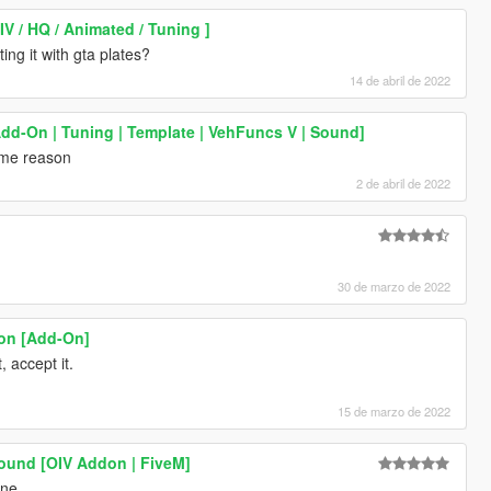
V / HQ / Animated / Tuning ]
ng it with gta plates?
14 de abril de 2022
dd-On | Tuning | Template | VehFuncs V | Sound]
ome reason
2 de abril de 2022
30 de marzo de 2022
tion [Add-On]
 accept it.
15 de marzo de 2022
ound [OIV Addon | FiveM]
one