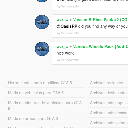
Ver contexto
wzr_w
»
Vossen B-Rims Pack #2 (CG 
@OasisRP
did you find any way or yo
Ver contexto
wzr_w
»
Various Wheels Pack [Add-
nice work
Ver contexto
Herramientas para modificar GTA 5
Archivos recientes
Mods de vehículos para GTA 5
Archivos destacados
Mods de pinturas de vehículos para GTA
Archivos más popula
5
Archivos más desca
Mods de armas para GTA 5
Archivos más votado