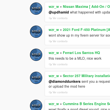
wzr_w
»
Nissan Maxima [ Add-On / OI
@updhamid
what happened with updati
Ver contexto
wzr_w
»
2021 Ford F-450 Platinum [A
wont show up in my fivem server for s
Ver contexto
wzr_w
»
Ferrari Los Santos HQ
this needs to be a MLO, nice work
Ver contexto
wzr_w
»
Sector 257 Military installa
@diamonddunkers
sent you a request,
or upload the mod here
Ver contexto
wzr_w
»
Cummins B Series Engine S
wow! finally a good diesel sound, nice 