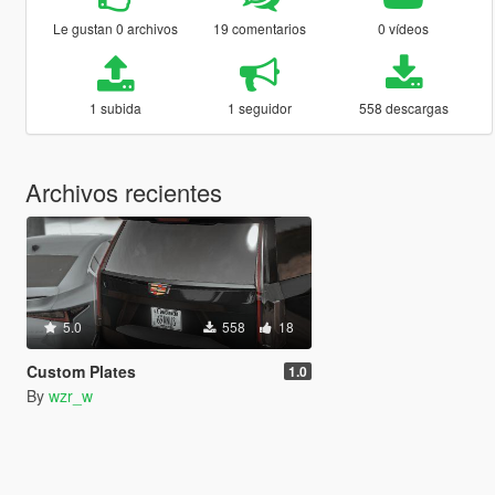
Le gustan 0 archivos
19 comentarios
0 vídeos
1 subida
1 seguidor
558 descargas
Archivos recientes
5.0
558
18
Custom Plates
1.0
By
wzr_w