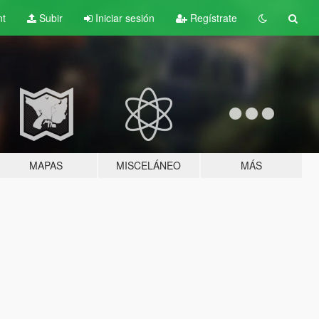
nt
Subir
Iniciar sesión
Regístrate
MAPAS
MISCELÁNEO
MÁS