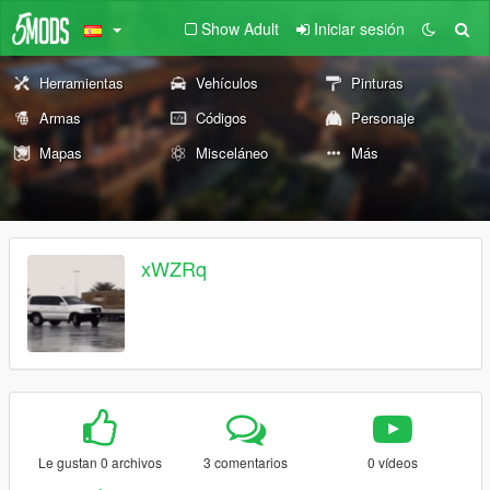
Show Adult
Iniciar sesión
Herramientas
Vehículos
Pinturas
Armas
Códigos
Personaje
Mapas
Misceláneo
Más
xWZRq
Le gustan 0 archivos
3 comentarios
0 vídeos