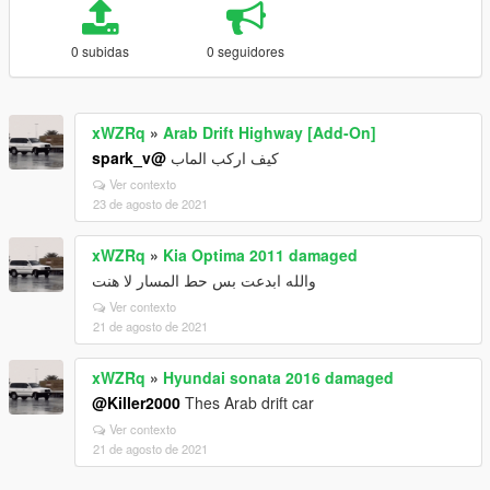
0 subidas
0 seguidores
xWZRq
»
Arab Drift Highway [Add-On]
@spark_v
كيف اركب الماب
Ver contexto
23 de agosto de 2021
xWZRq
»
Kia Optima 2011 damaged
والله ابدعت بس حط المسار لا هنت
Ver contexto
21 de agosto de 2021
xWZRq
»
Hyundai sonata 2016 damaged
@Killer2000
Thes Arab drift car
Ver contexto
21 de agosto de 2021