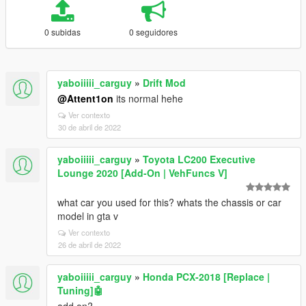
0 subidas
0 seguidores
yaboiiiii_carguy
»
Drift Mod
@Attent1on
its normal hehe
Ver contexto
30 de abril de 2022
yaboiiiii_carguy
»
Toyota LC200 Executive
Lounge 2020 [Add-On | VehFuncs V]
what car you used for this? whats the chassis or car
model in gta v
Ver contexto
26 de abril de 2022
yaboiiiii_carguy
»
Honda PCX-2018 [Replace |
Tuning]🤖