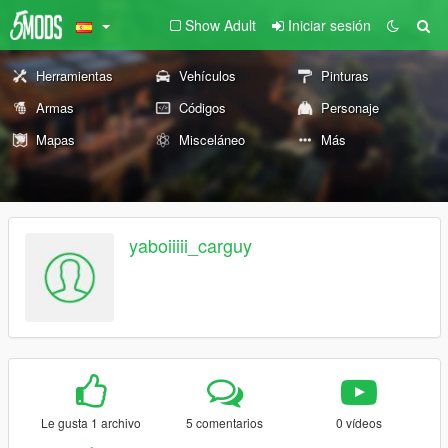
Show Adult
Iniciar sesión
Herramientas
Vehículos
Pinturas
Armas
Códigos
Personaje
Mapas
Misceláneo
Más
yaboiiiii_carguy
Le gusta 1 archivo
5 comentarios
0 vídeos