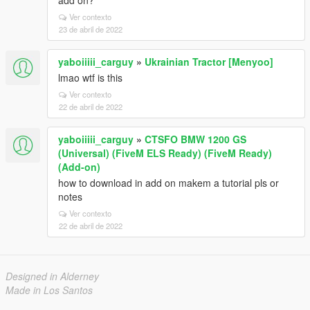
add on?
Ver contexto
23 de abril de 2022
yaboiiiii_carguy
»
Ukrainian Tractor [Menyoo]
lmao wtf is this
Ver contexto
22 de abril de 2022
yaboiiiii_carguy
»
CTSFO BMW 1200 GS
(Universal) (FiveM ELS Ready) (FiveM Ready)
(Add-on)
how to download in add on makem a tutorial pls or
notes
Ver contexto
22 de abril de 2022
Designed in Alderney
Made in Los Santos