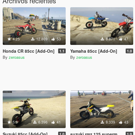
Archivos recientes
4.25
12.809
53
8.871
47
Honda CR 85cc [Add-On]
Yamaha 85cc [Add-On]
1.1
1.0
By
zeroasus
By
zeroasus
5.0
6.396
41
8.339
43
Suzuki 85cc [Add-On]
suzuki rmz 125 supermotard1.0 (add-on)
1.0
1.0