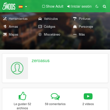
Show Adult
Iniciar sesión
Herramientas
Vehículos
Pinturas
Armas
Códigos
Personaje
Mapas
Misceláneo
Más
zeroasus
Le gustan 52
59 comentarios
2 vídeos
archivos