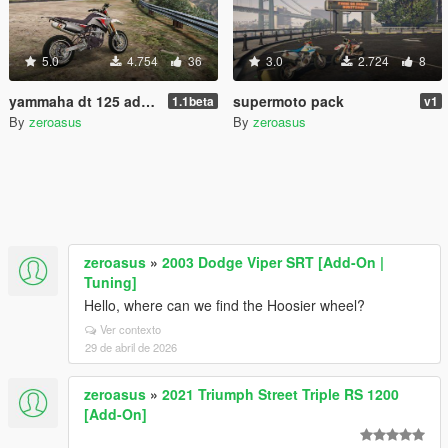
5.0
4.754
36
3.0
2.724
8
yammaha dt 125 add-on
supermoto pack
1.1beta
v1
By
zeroasus
By
zeroasus
zeroasus
»
2003 Dodge Viper SRT [Add-On |
Tuning]
Hello, where can we find the Hoosier wheel?
Ver contexto
29 de abril de 2026
zeroasus
»
2021 Triumph Street Triple RS 1200
[Add-On]