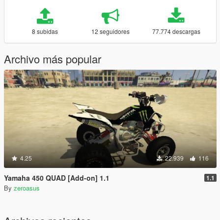
8 subidas
12 seguidores
77.774 descargas
Archivo más popular
4.25
22.939
116
Yamaha 450 QUAD [Add-on] 1.1
1.1
By
zeroasus