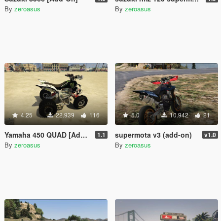
By
zeroasus
By
zeroasus
4.25
22.939
116
5.0
10.942
21
Yamaha 450 QUAD [Add-on] 1.1
supermota v3 (add-on)
1.1
v1.0
By
zeroasus
By
zeroasus