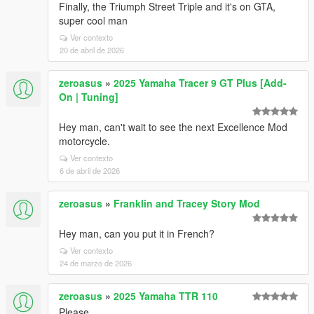
Finally, the Triumph Street Triple and it's on GTA,
super cool man
Ver contexto
20 de abril de 2026
zeroasus
»
2025 Yamaha Tracer 9 GT Plus [Add-
On | Tuning]
Hey man, can't wait to see the next Excellence Mod
motorcycle.
Ver contexto
6 de abril de 2026
zeroasus
»
Franklin and Tracey Story Mod
Hey man, can you put it in French?
Ver contexto
24 de marzo de 2026
zeroasus
»
2025 Yamaha TTR 110
Please