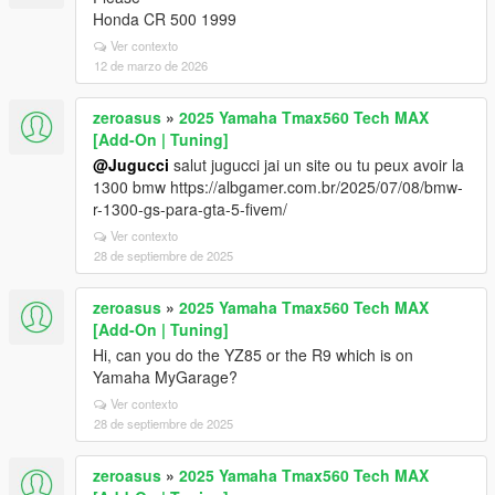
Honda CR 500 1999
Ver contexto
12 de marzo de 2026
zeroasus
»
2025 Yamaha Tmax560 Tech MAX
[Add-On | Tuning]
@Jugucci
salut jugucci jai un site ou tu peux avoir la
1300 bmw https://albgamer.com.br/2025/07/08/bmw-
r-1300-gs-para-gta-5-fivem/
Ver contexto
28 de septiembre de 2025
zeroasus
»
2025 Yamaha Tmax560 Tech MAX
[Add-On | Tuning]
Hi, can you do the YZ85 or the R9 which is on
Yamaha MyGarage?
Ver contexto
28 de septiembre de 2025
zeroasus
»
2025 Yamaha Tmax560 Tech MAX