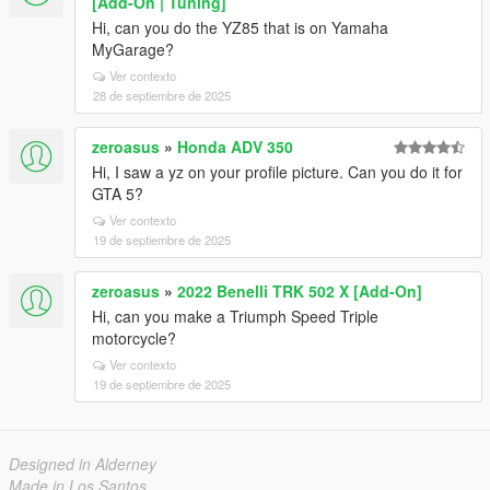
[Add-On | Tuning]
Hi, can you do the YZ85 that is on Yamaha
MyGarage?
Ver contexto
28 de septiembre de 2025
zeroasus
»
Honda ADV 350
Hi, I saw a yz on your profile picture. Can you do it for
GTA 5?
Ver contexto
19 de septiembre de 2025
zeroasus
»
2022 Benelli TRK 502 X [Add-On]
Hi, can you make a Triumph Speed ​​Triple
motorcycle?
Ver contexto
19 de septiembre de 2025
Designed in Alderney
Made in Los Santos