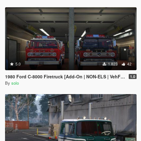
5.0
1.823
42
1980 Ford C-8000 Firetruck [Add-On | NON-ELS | VehFuncs V | Template]
1.0
By
solo