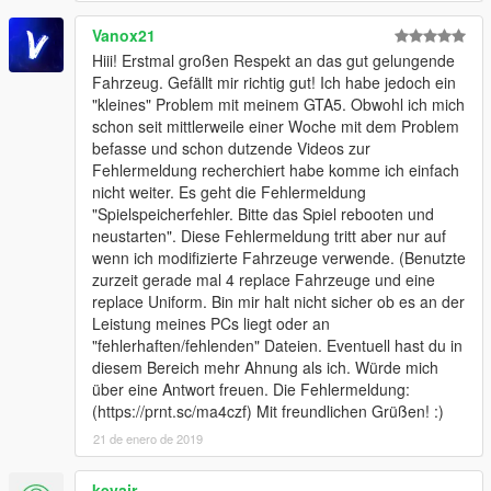
Vanox21
Hiii! Erstmal großen Respekt an das gut gelungende
Fahrzeug. Gefällt mir richtig gut! Ich habe jedoch ein
"kleines" Problem mit meinem GTA5. Obwohl ich mich
schon seit mittlerweile einer Woche mit dem Problem
befasse und schon dutzende Videos zur
Fehlermeldung recherchiert habe komme ich einfach
nicht weiter. Es geht die Fehlermeldung
"Spielspeicherfehler. Bitte das Spiel rebooten und
neustarten". Diese Fehlermeldung tritt aber nur auf
wenn ich modifizierte Fahrzeuge verwende. (Benutzte
zurzeit gerade mal 4 replace Fahrzeuge und eine
replace Uniform. Bin mir halt nicht sicher ob es an der
Leistung meines PCs liegt oder an
"fehlerhaften/fehlenden" Dateien. Eventuell hast du in
diesem Bereich mehr Ahnung als ich. Würde mich
über eine Antwort freuen. Die Fehlermeldung:
(https://prnt.sc/ma4czf) Mit freundlichen Grüßen! :)
21 de enero de 2019
kevair