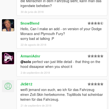
die Menschen in dem Fahrzeug sieht, kann man das
irgendwie beheben?
30 de junio de 2018
SnowBlend
Hello, Can I make an add - on version of your Dodge
Monaco and Plymouth Fury?
sorry bad at talking :P
22 de agosto de 2018
ArmaniAdnr
@solo
perfect van just little detail - that thing on the
hood dissapear when you shoot it
2 de septiembre de 2018
JkS812
weiß jemand von euch, wo ich für das Fahrzeug
einen Zoll-Skin herbekomme. TopMods hat scheinbar
keinen für das Fahrzeug.
21 de septiembre de 2018