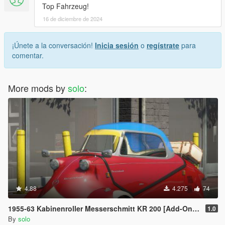
Top Fahrzeug!
16 de diciembre de 2024
¡Únete a la conversación!
Inicia sesión
o
regístrate
para
comentar.
More mods by
solo
:
4.88
4.275
74
1955-63 Kabinenroller Messerschmitt KR 200 [Add-On / Replace | Animated | Extras]
1.0
By
solo