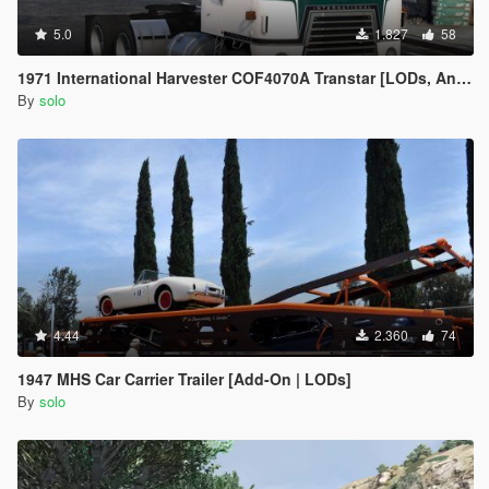
5.0
1.827
58
1971 International Harvester COF4070A Transtar [LODs, Animated, Vehfunc, Legacy]
By
solo
4.44
2.360
74
1947 MHS Car Carrier Trailer [Add-On | LODs]
By
solo