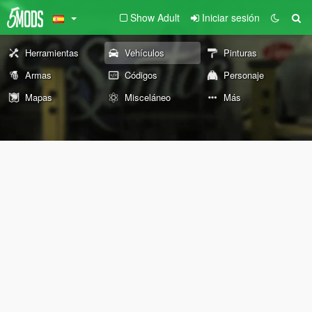
Show Adult
Iniciar sesión
Herramientas
Vehículos
Pinturas
Armas
Códigos
Personaje
Mapas
Misceláneo
Más