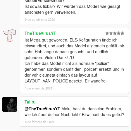
Modell verschwindet?
Ist sowas fixbar? Wir würden das Modell wie gesagt
ansonsten gern verwenden.
9 de octubre de 2020
TheTrueVirusYT
Ist Mega gut geworden. ELS-Kofiguration finde ich
einwandfrei, und auch das Model allgemein gefällt mir
sehr. Hab lange danach gesucht, und endlich
gefunden. Vielen Dank! :'D
Ich habe das Model nicht als normale "police"
genommen sondern damit den "policet" ersetzt und in
der vehicle.meta einfach das layout auf
LAYOUT_VAN_POLICE gesetzt. Einwandfrei!
1 de enero de 2021
Taiiru
@TheTrueVirusYT
Moin, hast du dasselbe Problem,
wie ich über deiner Nachricht? Bzw. hast du es gefixt?
4 de febrero de 2021