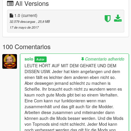
All Versions
more fetched as to Details and Gimmicks (small Wink with the
fence post to the appropriate modder :)) I have added some
special Features and Details. For example, I made working
1.0
(current)
Wipers or Mirrors that can be shot off and fall off in the crash.
32.579 descargas
, 25,8 MB
But there are more Details to see so look and see for yourself.
17 de mayo de 2017
100 Comentarios
solo
Comentario adherido
Autor
LEUTE HÖRT AUF MIT DEM GEHATE UND DEM
DISSEN USW. Jeder hat klein angefangen und dem
einen fällt es leichter dem anderen eben nicht so.
Aber deswegen jemand schlecht zu machen is
Scheiße. Ihr braucht euch nicht zu wundern wenn es
kaum noch gute Mods gibt bei so einem Verhalten.
Eine Com kann nur funktionieren wenn man
zusammenhält und das gilt auch für die Modder.
Arbeiten diese zusammen und miteinander dann
können auch die Mods besser werden. Und die Mods
von Topmods sind nicht schlecht. Jeder Mod kann
noch verbessert werden das gilt für die Mods von