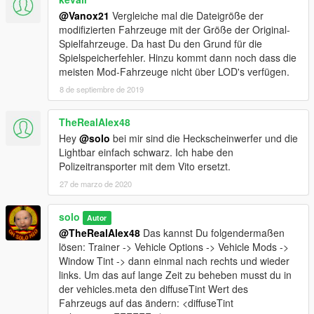
@Vanox21
Vergleiche mal die Dateigröße der
modifizierten Fahrzeuge mit der Größe der Original-
Spielfahrzeuge. Da hast Du den Grund für die
Spielspeicherfehler. Hinzu kommt dann noch dass die
meisten Mod-Fahrzeuge nicht über LOD's verfügen.
8 de septiembre de 2019
TheRealAlex48
Hey
@solo
bei mir sind die Heckscheinwerfer und die
Lightbar einfach schwarz. Ich habe den
Polizeitransporter mit dem Vito ersetzt.
27 de marzo de 2020
solo
Autor
@TheRealAlex48
Das kannst Du folgendermaßen
lösen: Trainer -> Vehicle Options -> Vehicle Mods ->
Window Tint -> dann einmal nach rechts und wieder
links. Um das auf lange Zeit zu beheben musst du in
der vehicles.meta den diffuseTint Wert des
Fahrzeugs auf das ändern: <diffuseTint