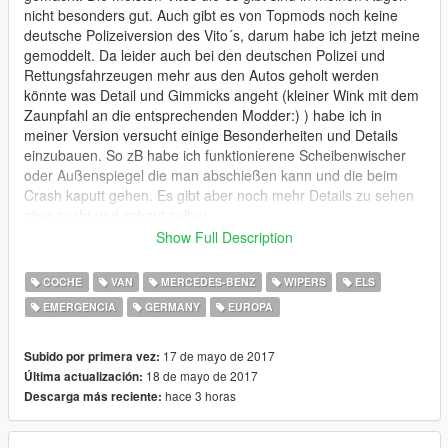
nicht besonders gut. Auch gibt es von Topmods noch keine
deutsche Polizeiversion des Vito´s, darum habe ich jetzt meine
gemoddelt. Da leider auch bei den deutschen Polizei und
Rettungsfahrzeugen mehr aus den Autos geholt werden
könnte was Detail und Gimmicks angeht (kleiner Wink mit dem
Zaunpfahl an die entsprechenden Modder:) ) habe ich in
meiner Version versucht einige Besonderheiten und Details
einzubauen. So zB habe ich funktionierene Scheibenwischer
oder Außenspiegel die man abschießen kann und die beim
Crash kaputt gehen. Es gibt aber noch mehr Details zu sehen
aber sucht und schaut selber.
Show Full Description
--------------------------------------------------------------------------------
-----------------
COCHE
VAN
MERCEDES-BENZ
WIPERS
ELS
EMERGENCIA
GERMANY
EUROPA
English:
Since I have not found what I've been looking for, I've made my
17 de mayo de 2017
Subido por primera vez:
own Mercedes Benz Vito. Most of the Vitos they can be found
18 de mayo de 2017
Última actualización:
are not very good in my eyes. Also there is not a German
hace 3 horas
Descarga más reciente:
Police Version by TopMods of the Vito, so I modelled my own. I
think also the German Police and Rescue Vehicles could be out