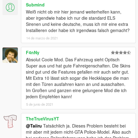
Submind
Weiß nicht ob mir hier jemand weiterhelfen kann,
aber irgendwie habe ich nur die standard ELS
Sirenen und keine deutsche, muss ich mir eine extra
Installieren oder habe ich irgendwas falsch gemacht?
14 de marzo de 2021
F4nNy
Absolut Coole Mod. Das Fahrzeug sieht Optisch
Super aus und hat gute Fahreigenschaften. Die Skins
sind gut und die Features gefallen mir auch sehr gut.
Mit Extra 10 lässt sich sogar die Heckklappe die man
mit den Türen ausfahren kann an und ausschalten.
Im Großen und ganzen eine gelungene Mod die ich
jedem Empfehlen kann!
5 de junio de 2021
TheTrueVirusYT
@Taiiru
Tatsächlich ja. Dieses Problem besteht bei
mir aber mit jedem nicht-GTA Police-Model. Also auch
bei anderen Polizeifahrzeugen habe ich das Problem.