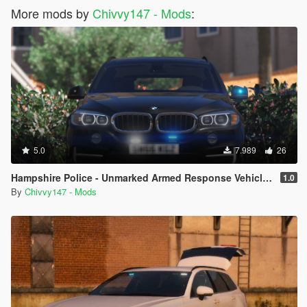
More mods by
Chivvy147 - Mods
:
5.0
7.989
26
Hampshire Police - Unmarked Armed Response Vehicle - BMW X5 F15 [ELS]
1.0
By
Chivvy147 - Mods