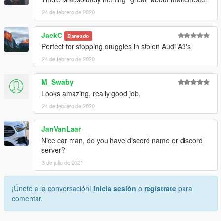
24 de febrero de 2020
JackC
Baneado
Perfect for stopping druggies in stolen Audi A3's
24 de febrero de 2020
M_Swaby
Looks amazing, really good job.
24 de febrero de 2020
JanVanLaar
Nice car man, do you have discord name or discord
server?
3 de julio de 2021
¡Únete a la conversación!
Inicia sesión
o
regístrate
para
comentar.