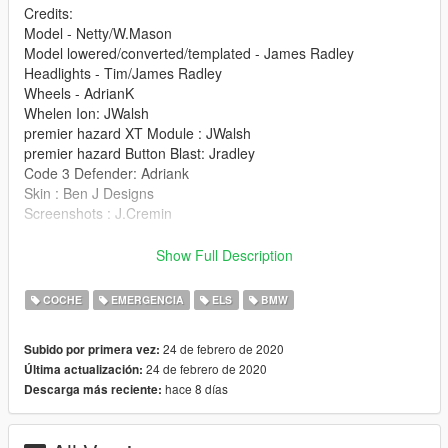
Credits:
Model - Netty/W.Mason
Model lowered/converted/templated - James Radley
Headlights - Tim/James Radley
Wheels - AdrianK
Whelen Ion: JWalsh
premier hazard XT Module : JWalsh
premier hazard Button Blast: Jradley
Code 3 Defender: Adriank
Skin : Ben J Designs
Screenshots : J.Cremin
Installation:
Show Full Description
police.ytd
police.yft
COCHE
EMERGENCIA
ELS
BMW
police_Hi.yft
>>> GTAV/Mods/X64e.rpf/levels/gta5/vehicles.rpf
24 de febrero de 2020
Subido por primera vez:
24 de febrero de 2020
Última actualización:
hace 8 días
Descarga más reciente: