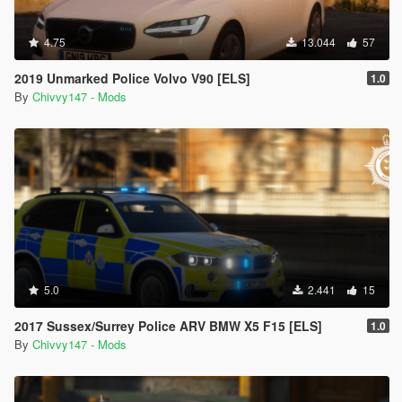
4.75
13.044
57
2019 Unmarked Police Volvo V90 [ELS]
1.0
By
Chivvy147 - Mods
5.0
2.441
15
2017 Sussex/Surrey Police ARV BMW X5 F15 [ELS]
1.0
By
Chivvy147 - Mods