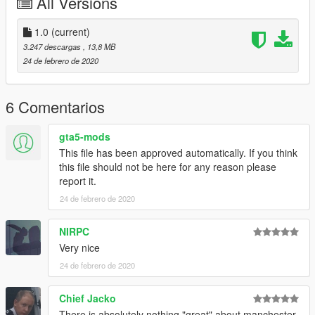
All Versions
1.0
(current)
3.247 descargas
, 13,8 MB
24 de febrero de 2020
6 Comentarios
gta5-mods
This file has been approved automatically. If you think
this file should not be here for any reason please
report it.
24 de febrero de 2020
NIRPC
Very nice
24 de febrero de 2020
Chief Jacko
There is absolutely nothing "great" about manchester