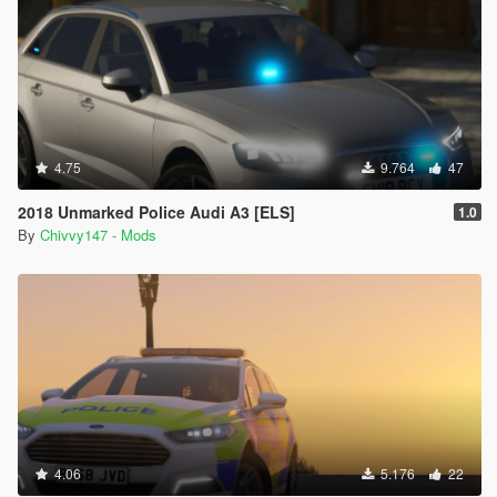
4.75
9.764
47
2018 Unmarked Police Audi A3 [ELS]
1.0
By
Chivvy147 - Mods
4.06
5.176
22