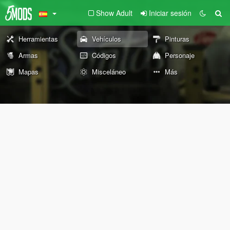
Show Adult
Iniciar sesión
Herramientas
Vehículos
Pinturas
Armas
Códigos
Personaje
Mapas
Misceláneo
Más