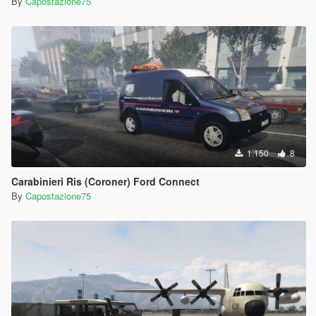
By
Capostazione75
1.150
8
Carabinieri Ris (Coroner) Ford Connect
By
Capostazione75