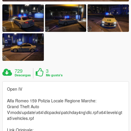
729
3
Descargas
Me gusta's
Open IV
Alfa Romeo 159 Polizia Locale Regione Marche:
Grand Theft Auto
V\mods\update\x64\dlcpacks\patchday4ng\dlc.rpf\x64\levels\gt
a5\vehicles.rpf
Link Originale: