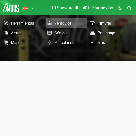
Show Adult
Iniciar sesión
Herramientas
Vehículos
Pinturas
Armas
Códigos
Personaje
Mapas
Misceláneo
Más