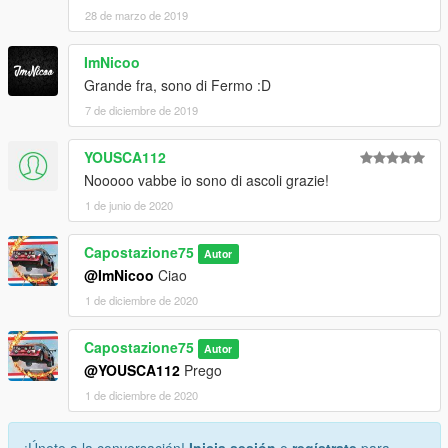
28 de marzo de 2019
ImNicoo
Grande fra, sono di Fermo :D
7 de diciembre de 2019
YOUSCA112
Nooooo vabbe io sono di ascoli grazie!
1 de junio de 2020
Capostazione75
Autor
@ImNicoo
Ciao
1 de diciembre de 2020
Capostazione75
Autor
@YOUSCA112
Prego
1 de diciembre de 2020