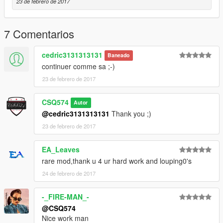
9. Start Game and load Trainer
23 de febrero de 2017
10. Spawn by
FFF
11. Enjoy!
7 Comentarios
Changelog:
1.0:
First release
cedric3131313131
Baneado
continuer comme sa ;-)
I work hard to introduce you to something perfect!
23 de febrero de 2017
CSQ574 Homepage
CSQ574
Autor
Credits:
@cedric3131313131
Thank you ;)
CSQ574
23 de febrero de 2017
louping0
EA_Leaves
rare mod,thank u 4 ur hard work and louping0's
24 de febrero de 2017
-_FIRE-MAN_-
@CSQ574
Nice work man