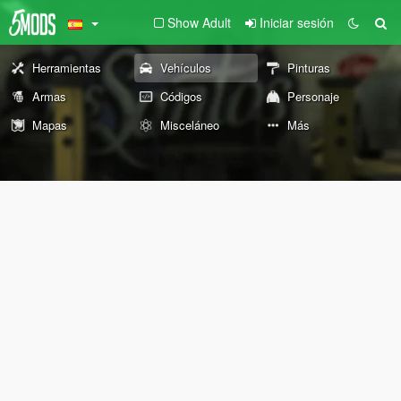
Show Adult
Iniciar sesión
Herramientas
Vehículos
Pinturas
Armas
Códigos
Personaje
Mapas
Misceláneo
Más