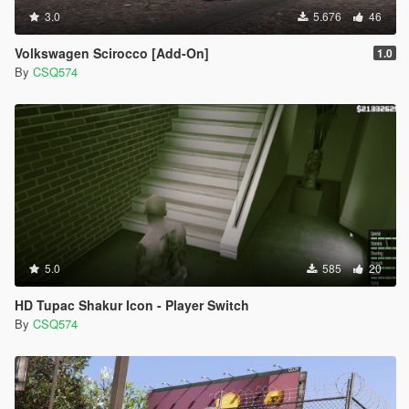
3.0
5.676
46
Volkswagen Scirocco [Add-On]
1.0
By
CSQ574
5.0
585
20
HD Tupac Shakur Icon - Player Switch
By
CSQ574