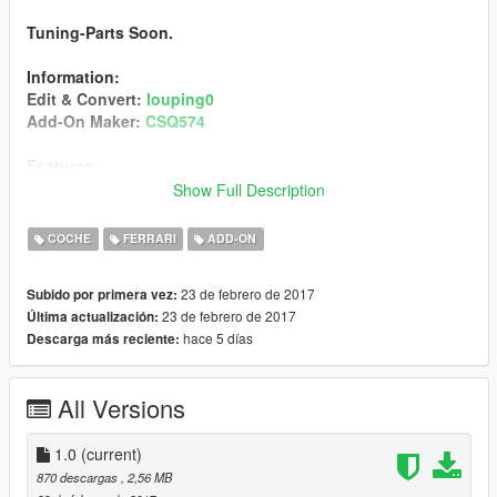
Tuning-Parts Soon.
Information:
Edit & Convert:
louping0
Add-On Maker:
CSQ574
Features:
- Two Spawn Colors (Yellow and Red)
Show Full Description
- Working Speedometer
COCHE
FERRARI
ADD-ON
Installation:
1. Put the folder "FFF" in GTAV Installations
23 de febrero de 2017
Subido por primera vez:
Dictory/mods/update/dlcpacks
23 de febrero de 2017
Última actualización:
2. Open: OpenIV
hace 5 días
Descarga más reciente:
3. Turn: Edit Mode
4. Navigate to mods/update/update.rpf/common/data
5. Extract the File "dlclist.xml"
All Versions
6. Edit this File with an Notepad-Editor
7. Scroll down and add this Line
<Item>dlcpacks:\FFF\</Item>
1.0
(current)
8. Replace this "dlclist.xml" with the "dlclist.xml" in the folder
870 descargas
, 2,56 MB