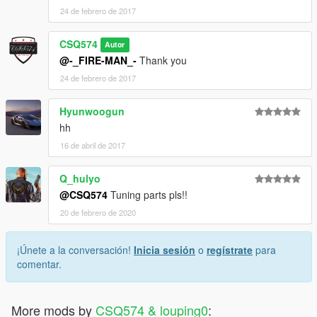
24 de febrero de 2017
CSQ574
Autor
@-_FIRE-MAN_-
Thank you
24 de febrero de 2017
Hyunwoogun
hh
16 de abril de 2017
Q_hulyo
@CSQ574
Tuning parts pls!!
20 de febrero de 2020
¡Únete a la conversación!
Inicia sesión
o
regístrate
para
comentar.
More mods by
CSQ574 & louping0
: