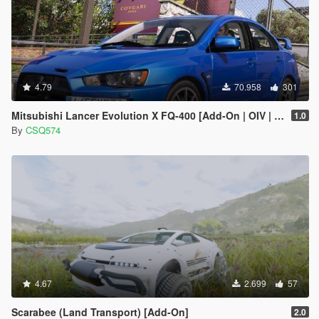
4.79
70.958
301
Mitsubishi Lancer Evolution X FQ-400 [Add-On | OIV | Tuning | LODs]
1.0
By
CSQ574
4.67
2.699
57
Scarabee (Land Transport) [Add-On]
2.0