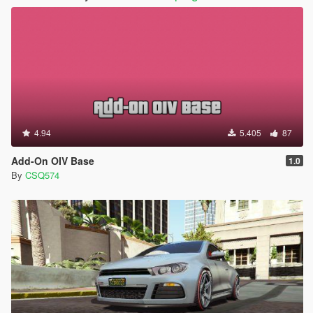
4.94
5.405
87
Add-On OIV Base
1.0
By
CSQ574