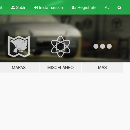
nt
Subir
Iniciar sesión
Regístrate
MAPAS
MISCELÁNEO
MÁS