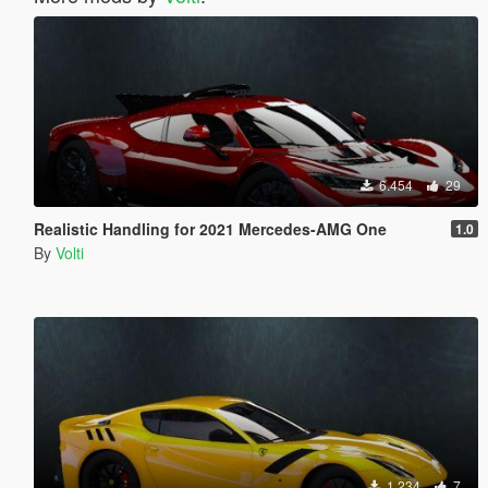
6.454
29
Realistic Handling for 2021 Mercedes-AMG One
1.0
By
Volti
1.234
7