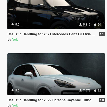
5.0
5.316
20
Realistic Handling for 2021 Mercedes Benz GLE63s AMG
1.1
By
Volti
5.0
7.572
22
Realistic Handling for 2022 Porsche Cayenne Turbo
1.0
By
Volti