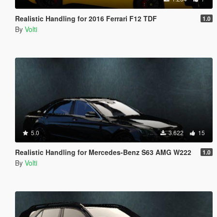
Realistic Handling for 2016 Ferrari F12 TDF
1.0
By
Volti
5.0
3.622
15
Realistic Handling for Mercedes-Benz S63 AMG W222
1.0
By
Volti