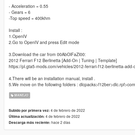
- Acceleration = 0.55
- Gears = 6
-Top speed = 400khm
Install :
1.OpenIV
2.Go to OpenIV and press Edit mode
3.Download the car from 00AbOlFaZl00:
2012 Ferrari F12 Berlinetta [Add-On | Tuning | Template]
https://pl.gta5-mods.com/vehicles/2012-ferrari-f12-berlinetta-add
4.There will be an installation manual, install .
5.We move on the following folders : dlcpacks>f12ber>dlc.rpf>c
MANEJO
4 de febrero de 2022
Subido por primera vez:
4 de febrero de 2022
Última actualización:
hace 2 días
Descarga más reciente: