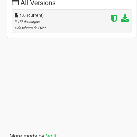
All Versions
1.0
(current)
5.477 descargas
4 de febrero de 2022
More mods by
Volti
: