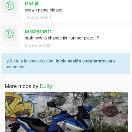
taha ali
spawn name please
12 de julio de 2018
sakchyam111
bruh how to change its number plate...?
8 de julio de 2022
¡Únete a la conversación!
Inicia sesión
o
regístrate
para
comentar.
More mods by
Dutty
: