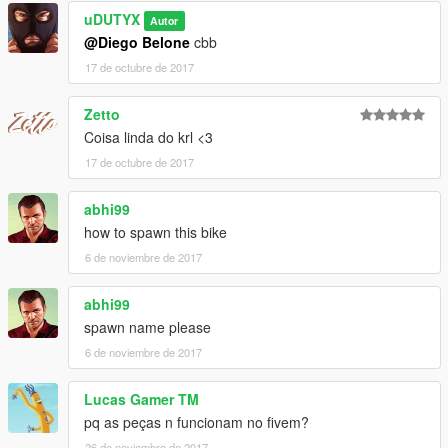
uDUTYX
Autor
@Diego Belone
cbb
17 de octubre de 2017
Zetto
Coisa linda do krl <3
17 de octubre de 2017
abhi99
how to spawn this bike
6 de noviembre de 2017
abhi99
spawn name please
6 de noviembre de 2017
Lucas Gamer TM
pq as peças n funcionam no fivem?
26 de noviembre de 2017