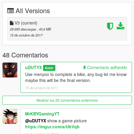
All Versions
V2 - Correções de alguns bugs.
- Créditos: Renan Silva, Emanuel Souza, BD GTA MODS,
V3
(current)
Motors Garage, Zetto, Gabriel Garnier & Dboy3D
29.695 descargas
, 40,6 MB
- Convertida por: Carlos Danrlley (uDUTYX)
15 de octubre de 2017
+" "+
*Complete a moto na Los Santos Customs!!*
- O mod possui:
48 Comentarios
- 4 itens de tunagem
uDUTYX
Comentario adherido
Autor
-----------------------------------------------
Use menyoo to complete a bike, any bug let me know
maybe this will be the final version.
Quer me falar alguma coisa? Mande mensagem na página,
15 de octubre de 2017
respondo quando possível:
https://www.facebook.com/CarlosDaanrlley
Mostrar los 20 comentarios anteriores
caso queira mais mods como esse, mantenha os créditos, e o
link original de download!
MrKBYGamingYT
@uDUTYX
show a game picture
Peço com muita educação que respeite o trabalho dos outros.
https://imgur.com/a/UbVqb