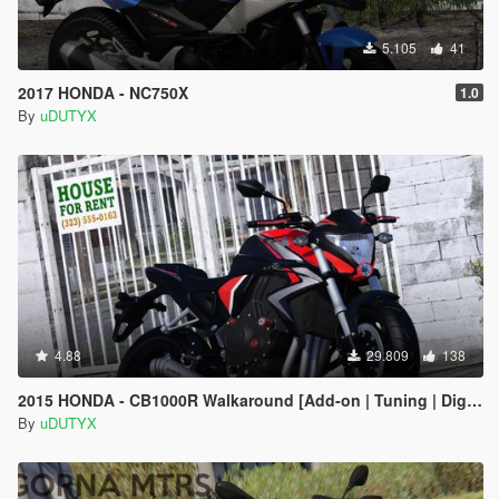
5.105
41
2017 HONDA - NC750X
1.0
By
uDUTYX
4.88
29.809
138
2015 HONDA - CB1000R Walkaround [Add-on | Tuning | Digital Dials]
By
uDUTYX