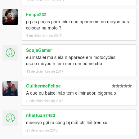
Felipe232
pq as peças para mim nao aparecem no meyoo para
colocar na moto ?
5 de diciembre de 2017
SoujaGamer
eu instalei mais ela n aparece em motocycles
uso o meyoo n tem nem um nome cbb
13 de diciembre de 2017
GuilhermeFelipe
A que eu baixei não tem eliminador. bigorna :(
21 de diciembre de 2017
nhattuan7483
meenyo gợi ra cũng bị mất chi tiết trên xe
21 de enero de 2018