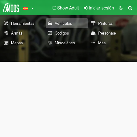
Show Adult
Iniciar sesión
Herramientas
Vehículos
Pinturas
Armas
Códigos
Personaje
Mapas
Misceláneo
Más