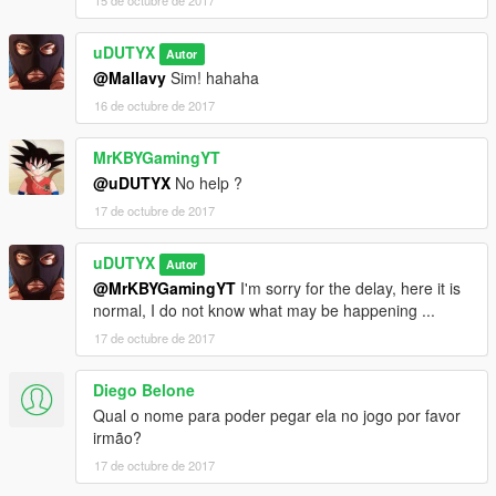
15 de octubre de 2017
********************BRAZIL********************
uDUTYX
Autor
@Mallavy
Sim! hahaha
16 de octubre de 2017
MrKBYGamingYT
@uDUTYX
No help ?
17 de octubre de 2017
uDUTYX
Autor
@MrKBYGamingYT
I'm sorry for the delay, here it is
normal, I do not know what may be happening ...
17 de octubre de 2017
Diego Belone
Qual o nome para poder pegar ela no jogo por favor
irmão?
17 de octubre de 2017