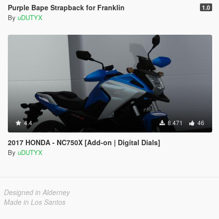
Purple Bape Strapback for Franklin
1.0
By
uDUTYX
4.4
8.471
46
2017 HONDA - NC750X [Add-on | Digital Dials]
By
uDUTYX
Designed in Alderney
Made in Los Santos