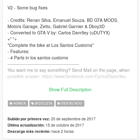
V2 - Some bug fixes
- Credits: Renan Silva, Emanuel Souza, BD GTA MODS,
Motors Garage, Zetto, Gabriel Garnier & Dboy3D
- Converted to GTA V by: Carlos Danrlley (uDUTYX)
+" "+
*Complete the bike at Los Santos Customs*
- Features:
- 4 Parts in los santos customs
----------------------------------------------
You want me to say something? Send Mail on the page, when
possible answer: https://www.facebook.com/CarlosDaanrlley
if you want more mods like this, keep the credits, and the
Show Full Description
original download link!
HONDA
BICICLETA
DESTACADO
I ask very politely to respect the work of others.
--------------------------------------------------------------
20 de septiembre de 2017
Subido por primera vez:
Sorry for my English.
15 de octubre de 2017
Última actualización:
hace 2 horas
Descarga más reciente:
-------------------- Info PT-BR --------------
Mais Prints: https://imgur.com/a/LHPQz