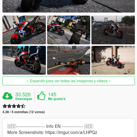
Expandir para ver todas las imágenes y vídeos
33.520
145
Descargas
Me gusta's
4.38 / 5 estrellas (12 votos)
🇺🇸------------------- Info EN -------------- 🇺🇸
More Screenshots: https://imgur.com/a/LHPQz