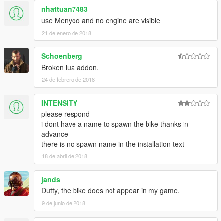
nhattuan7483
use Menyoo and no engine are visible
21 de enero de 2018
Schoenberg
Broken lua addon.
24 de febrero de 2018
INTENSITY
please respond
i dont have a name to spawn the bike thanks in
advance
there is no spawn name in the installation text
18 de abril de 2018
jands
Dutty, the bike does not appear in my game.
9 de junio de 2018