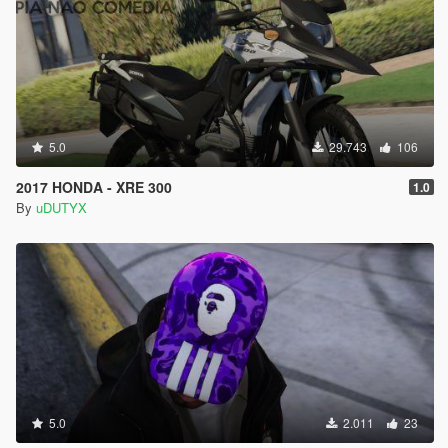
5.0
29.743
106
2017 HONDA - XRE 300
1.0
By
uDUTYX
5.0
2.011
23