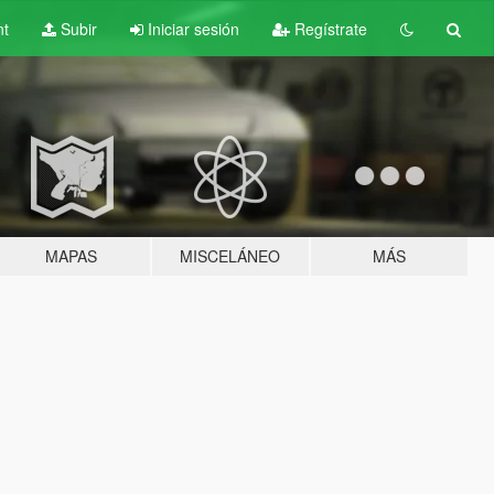
nt
Subir
Iniciar sesión
Regístrate
MAPAS
MISCELÁNEO
MÁS