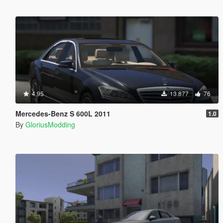
4.95
13.877
76
Mercedes-Benz S 600L 2011
1.0
By
GloriusModding