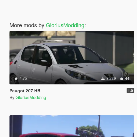
More mods by
GloriusModding
:
4.75
8.239
44
Peugot 207 HB
1.0
By
GloriusModding