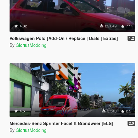
4.32
22.049
77
Volkswagen Polo [Add-On / Replace | Dials | Extras]
1.2
By
GloriusModding
4.5
3.548
27
Mercedes-Benz Sprinter Facelift Brandweer [ELS]
2.0
By
GloriusModding