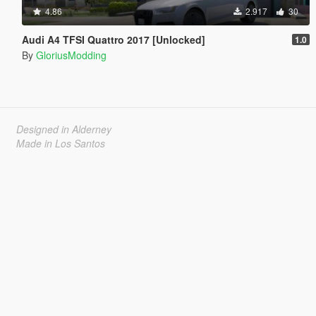
4.86
2.917
30
Audi A4 TFSI Quattro 2017 [Unlocked]
1.0
By
GloriusModding
Designed in Alderney
Made in Los Santos