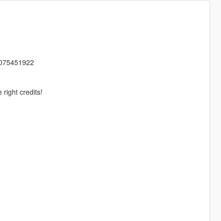
9075451922
right credits!