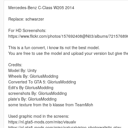
Mercedes-Benz C-Class W205 2014
Replace: schwarzer
For HD Screenshots:
https://www.flickr.com/photos/157692408@N03/albums/7215768
This is a fun convert, i know its not the best model.
You are free to use the model and upload your version but give the 
Credits:
Model By: Unity
Wheels By: GloriusModding
Converted To GTA 5: GloriusModding
Edit's By GloriusModding
screenshots By: GloriusModding
plate's By: GloriusModding
some texture from the b klasse from TeamMoh
Used graphic mod in the screens:
https://nl.gta5-mods.com/misc/visualv
https://nl.gta5-mods.com/misc/naturalvision-photorealistic-gtav