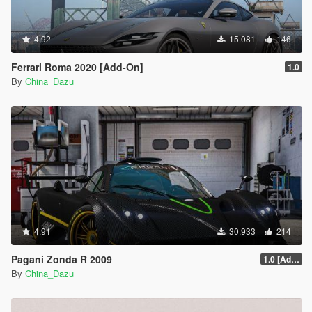
4.92
15.081
146
Ferrari Roma 2020 [Add-On]
1.0
By
China_Dazu
4.91
30.933
214
Pagani Zonda R 2009
1.0 [Add-On / Replace]
By
China_Dazu