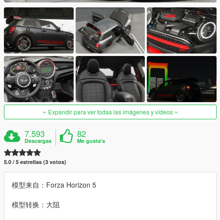
Expandir para ver todas las imágenes y vídeos
7.593
82
Descargas
Me gusta's
5.0 / 5 estrellas (3 votos)
模型来自：Forza Horizon 5
模型转换：大阻