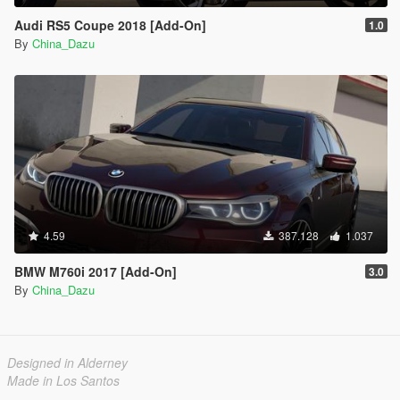
Audi RS5 Coupe 2018 [Add-On]
1.0
By
China_Dazu
4.59
387.128
1.037
BMW M760i 2017 [Add-On]
3.0
By
China_Dazu
Designed in Alderney
Made in Los Santos