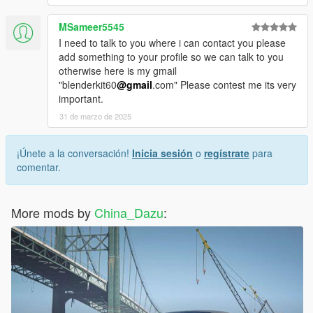
MSameer5545
I need to talk to you where i can contact you please
add something to your profile so we can talk to you
otherwise here is my gmail
"blenderkit60
@gmail
.com" Please contest me its very
important.
31 de marzo de 2025
¡Únete a la conversación!
Inicia sesión
o
regístrate
para
comentar.
More mods by
China_Dazu
: