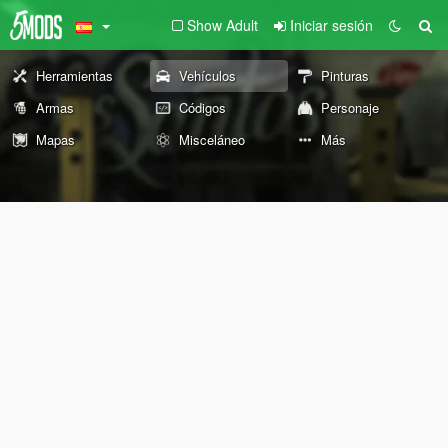
Show Adult
Iniciar sesión
Herramientas
Vehículos
Pinturas
Armas
Códigos
Personaje
Mapas
Misceláneo
Más