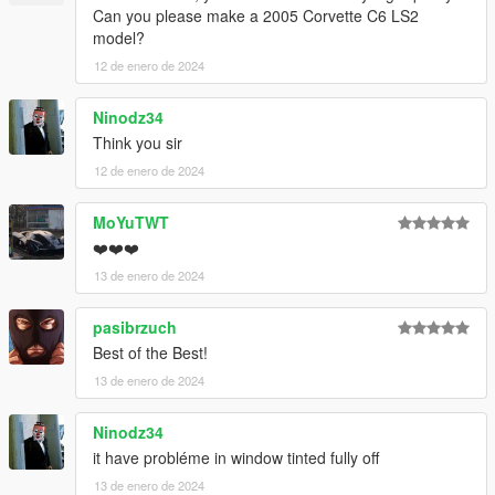
Can you please make a 2005 Corvette C6 LS2
model?
12 de enero de 2024
Ninodz34
Think you sir
12 de enero de 2024
MoYuTWT
❤️❤️❤️
13 de enero de 2024
pasibrzuch
Best of the Best!
13 de enero de 2024
Ninodz34
it have probléme in window tinted fully off
13 de enero de 2024