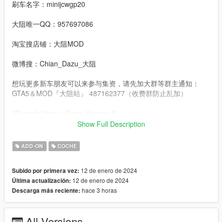
刷车名字：minijcwgp20
大阻唯一QQ：957697086
淘宝搜店铺：大阻MOD
微博搜：Chian_Dazu_大阻
想玩更多新车朋友可以来参与集资，请先加大群等群主通知：
GTA5＆MOD『大阻站』 487162377（收费群防止乱加）
3D model from：Forza Horizon 5
Show Full Description
Convert：DAZU
ADD-ON
COCHE
dlcpacks：minijcwgp20
12 de enero de 2024
Subido por primera vez:
Facebook.：https://www.facebook.com/Dazumods
12 de enero de 2024
Última actualización:
hace 3 horas
Descarga más reciente:
All Versions