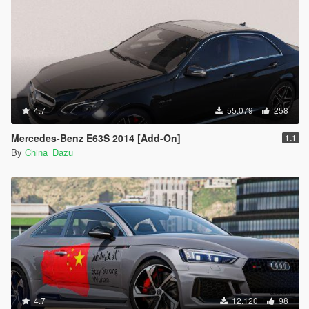
4.7
55.079
258
Mercedes-Benz E63S 2014 [Add-On]
1.1
By
China_Dazu
4.7
12.120
98