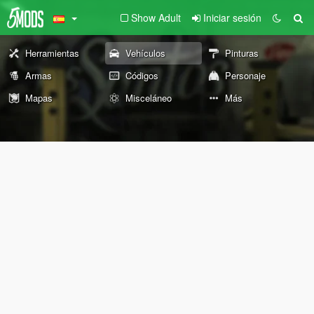
Show Adult
Iniciar sesión
Herramientas
Vehículos
Pinturas
Armas
Códigos
Personaje
Mapas
Misceláneo
Más