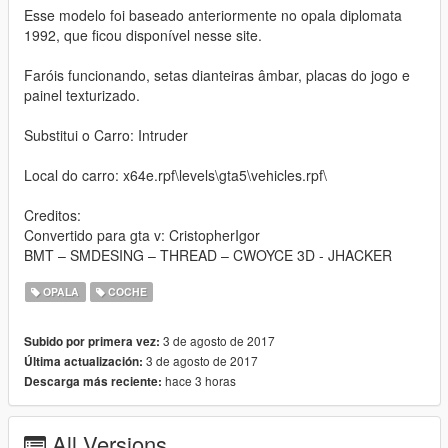
Esse modelo foi baseado anteriormente no opala diplomata
1992, que ficou disponível nesse site.
Faróis funcionando, setas dianteiras âmbar, placas do jogo e
painel texturizado.
Substitui o Carro: Intruder
Local do carro: x64e.rpf\levels\gta5\vehicles.rpf\
Creditos:
Convertido para gta v: CristopherIgor
BMT – SMDESING – THREAD – CWOYCE 3D - JHACKER
OPALA
COCHE
3 de agosto de 2017
Subido por primera vez:
3 de agosto de 2017
Última actualización:
hace 3 horas
Descarga más reciente:
All Versions