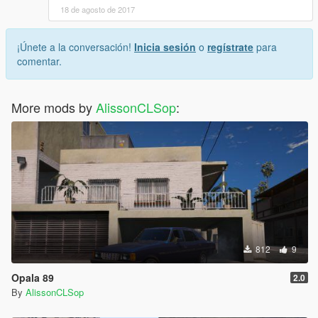
18 de agosto de 2017
¡Únete a la conversación!
Inicia sesión
o
regístrate
para
comentar.
More mods by
AlissonCLSop
:
812
9
Opala 89
2.0
By
AlissonCLSop