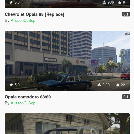
5.0
936
8
Chevrolet Opala 88 [Replace]
0.1
By
AlissonCLSop
5.0
3.091
22
Opala comodoro 88/89
0.1
By
AlissonCLSop