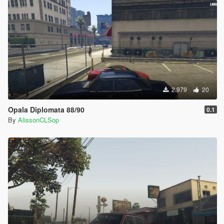
2.979
20
Opala Diplomata 88/90
0.1
By
AlissonCLSop