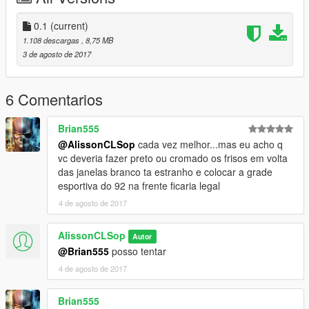
0.1
(current)
1.108 descargas
, 8,75 MB
3 de agosto de 2017
6 Comentarios
Brian555
@AlissonCLSop
cada vez melhor...mas eu acho q
vc deveria fazer preto ou cromado os frisos em volta
das janelas branco ta estranho e colocar a grade
esportiva do 92 na frente ficaria legal
4 de agosto de 2017
AlissonCLSop
Autor
@Brian555
posso tentar
4 de agosto de 2017
Brian555