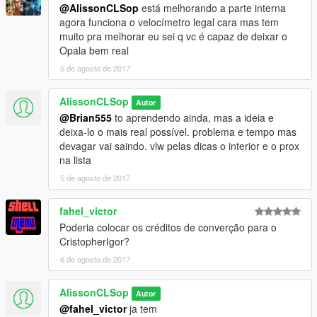
@AlissonCLSop
está melhorando a parte interna
agora funciona o velocímetro legal cara mas tem
muito pra melhorar eu sei q vc é capaz de deixar o
Opala bem real
5 de agosto de 2017
AlissonCLSop
Autor
@Brian555
to aprendendo ainda, mas a ideia e
deixa-lo o mais real possível. problema e tempo mas
devagar vai saindo. vlw pelas dicas o interior e o prox
na lista
5 de agosto de 2017
fahel_victor
Poderia colocar os créditos de converção para o
CristopherIgor?
6 de agosto de 2017
AlissonCLSop
Autor
@fahel_victor
ja tem