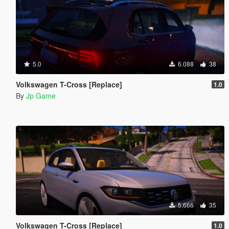
5.0
6.088
38
Volkswagen T-Cross [Replace]
1.0
By
Jp Game
5.666
35
Volkswagen T-Cross [Replace]
1.0