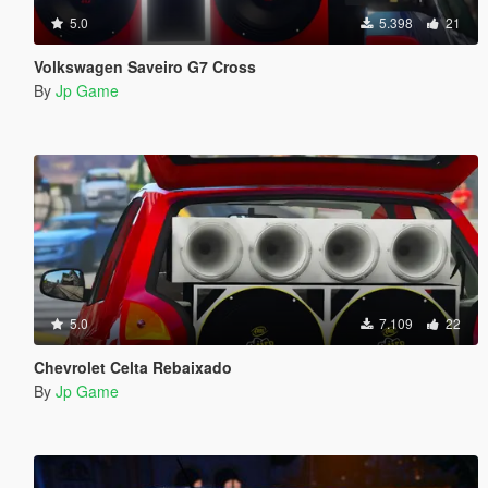
5.0
5.398
21
Volkswagen Saveiro G7 Cross
By
Jp Game
5.0
7.109
22
Chevrolet Celta Rebaixado
By
Jp Game