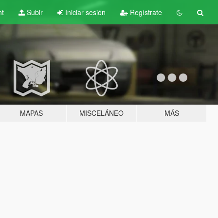
nt
Subir
Iniciar sesión
Regístrate
MAPAS
MISCELÁNEO
MÁS