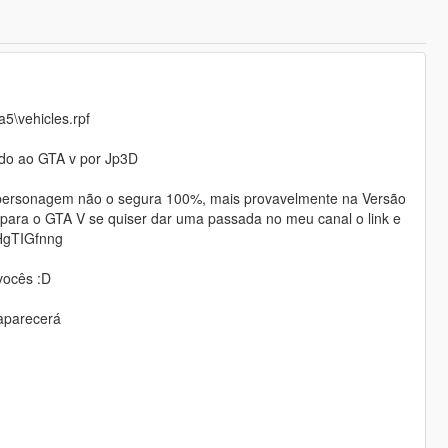
a5\vehicles.rpf
ido ao GTA v por Jp3D
m personagem não o segura 100%, mais provavelmente na Versão
 para o GTA V se quiser dar uma passada no meu canal o link e
HgTIGfnng
vocês :D
 aparecerá