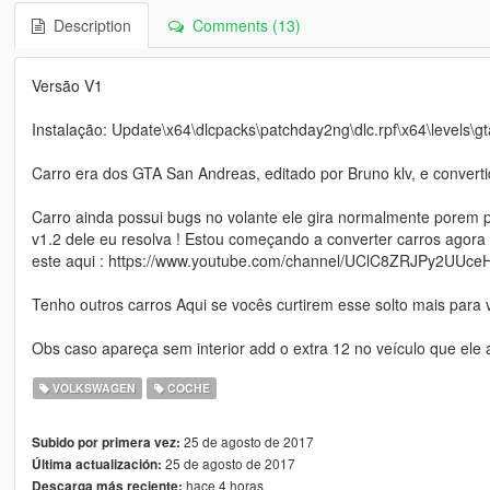
Description
Comments (13)
Versão V1
Instalação: Update\x64\dlcpacks\patchday2ng\dlc.rpf\x64\levels\gt
Carro era dos GTA San Andreas, editado por Bruno klv, e convert
Carro ainda possui bugs no volante ele gira normalmente pore
v1.2 dele eu resolva ! Estou começando a converter carros agora
este aqui : https://www.youtube.com/channel/UClC8ZRJPy2UUce
Tenho outros carros Aqui se vocês curtirem esse solto mais para 
Obs caso apareça sem interior add o extra 12 no veículo que ele
VOLKSWAGEN
COCHE
25 de agosto de 2017
Subido por primera vez:
25 de agosto de 2017
Última actualización:
hace 4 horas
Descarga más reciente: