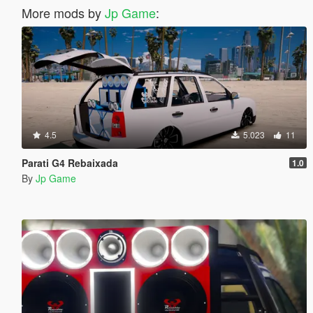
More mods by
Jp Game
:
4.5
5.023
11
Parati G4 Rebaixada
1.0
By
Jp Game