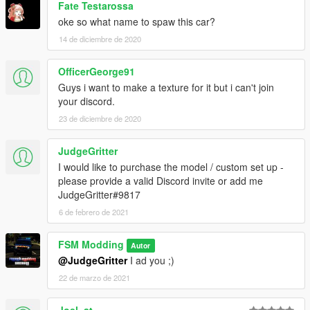
Fate Testarossa
oke so what name to spaw this car?
14 de diciembre de 2020
OfficerGeorge91
Guys i want to make a texture for it but i can't join
your discord.
23 de diciembre de 2020
JudgeGritter
I would like to purchase the model / custom set up -
please provide a valid Discord invite or add me
JudgeGritter#9817
6 de febrero de 2021
FSM Modding
Autor
@JudgeGritter
I ad you ;)
22 de marzo de 2021