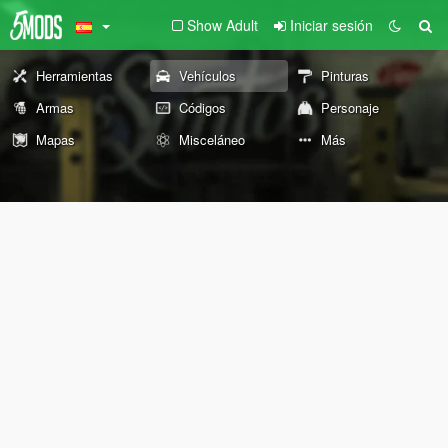
Show Adult
Iniciar sesión
Herramientas
Vehículos
Pinturas
Armas
Códigos
Personaje
Mapas
Misceláneo
Más