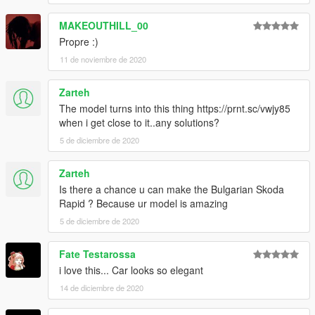
Mettez le fichier "soctaviapn" dans
MAKEOUTHILL_00
GTAV/mods/update/x64/dlcpacks
Propre :)
Ensuite, rendez-vous dans GTAV/mods/update/update.rpf
11 de noviembre de 2020
/commons/data et éditez dlclist.xml en rajoutant cette ligne :
"dlcpacks:soctaviapn"
Zarteh
The model turns into this thing https://prnt.sc/vwjy85
Le modèle sera mis à jours prochainement pour corrigé les
when i get close to it..any solutions?
légères imperfections
5 de diciembre de 2020
Notre discord : https://discord.gg/77WWmCq
Zarteh
CREDITS
Is there a chance u can make the Bulgarian Skoda
Modèle 3D : 3dstarving
Rapid ? Because ur model is amazing
Modèle financé par mes soins (Kilian)
5 de diciembre de 2020
Conversion : Kilian FSM
Texture : .Kenny
Fate Testarossa
i love this... Car looks so elegant
14 de diciembre de 2020