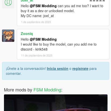
Joel_at
Hello
@FSM Modding
can you ad me too? I want to
buy it as a dev or unlocked model.
My DC name: joel_at
1 de septiembre de 2023
Zooniq
Hello
@FSM Modding
I would like to buy the model, can you add me to
discord - kirik548
11 de septiembre de 2025
¡Únete a la conversación!
Inicia sesión
o
regístrate
para
comentar.
More mods by
FSM Modding
: