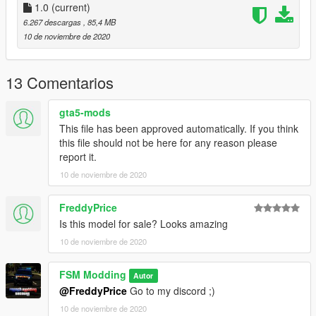
Our discord: https://discord.gg/77WWmCq
1.0
(current)
6.267 descargas
, 85,4 MB
---------- FR
10 de noviembre de 2020
SKODA OCTAVIA 2017 POLICE NATIONALE BY FRENCH
SECOURS MODDING | FSM.
13 Comentarios
AUCUNE RETEXTURE AUTORISEE
gta5-mods
This file has been approved automatically. If you think
Installation :
this file should not be here for any reason please
report it.
Replace :
10 de noviembre de 2020
Dans un premier temps renommez "skoda_octavia_pn" par le
véhicule que vous souhaitez remplacer, exemple "felon".
Ensuite remplacez les fichiers dans :
FreddyPrice
Is this model for sale? Looks amazing
"GTA
10 de noviembre de 2020
V/mods/update/x64/dlcpacks/patchday3ng/dlc.rpf/x64/levels/gt
a5/vehicle.rpf"
FSM Modding
Autor
Add-On :
@FreddyPrice
Go to my discord ;)
installation :
10 de noviembre de 2020