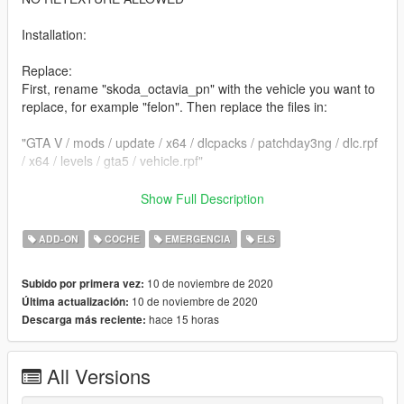
Installation:
Replace:
First, rename "skoda_octavia_pn" with the vehicle you want to
replace, for example "felon". Then replace the files in:
"GTA V / mods / update / x64 / dlcpacks / patchday3ng / dlc.rpf
/ x64 / levels / gta5 / vehicle.rpf"
Add-on :
Show Full Description
installation:
ADD-ON
COCHE
EMERGENCIA
ELS
Put the "soctaviapn" file in GTAV / mods / update / x64 /
dlcpacks
10 de noviembre de 2020
Subido por primera vez:
10 de noviembre de 2020
Última actualización:
Then, go to GTAV / mods / update / update.rpf / commons /
hace 15 horas
Descarga más reciente:
data and edit dlclist.xml by adding this line:
"dlcpacks: soctaviapn"
All Versions
The model will be updated soon to correct slight imperfections