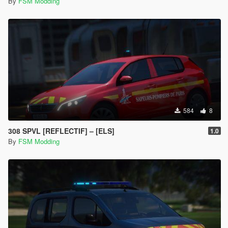
By
FSM Modding
584
8
308 SPVL [REFLECTIF] – [ELS]
1.0
By
FSM Modding