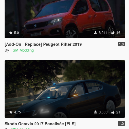
5.0
8.911
46
[Add-On | Replace] Peugeot Rifter 2019
1.0
By
FSM Modding
4.75
3.600
21
Skoda Octavia 2017 Banalisée [ELS]
1.0