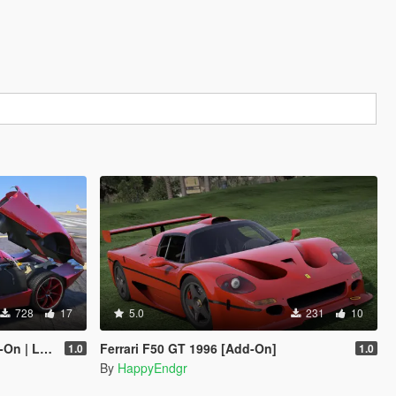
728
17
5.0
231
10
Enhanced]
Ferrari F50 GT 1996 [Add-On]
1.0
1.0
By
HappyEndgr