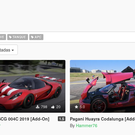
VE
TANQUE
APC
otadas
798
20
5.0
SCG 004C 2019 [Add-On]
Pagani Huayra Codalunga [Add-On | Legacy | 
1.5
r
By
Hammer76