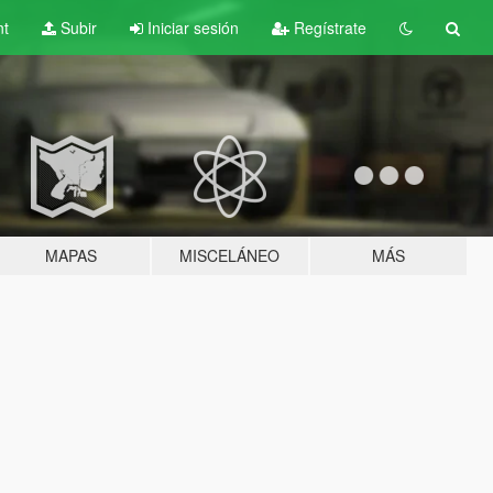
nt
Subir
Iniciar sesión
Regístrate
MAPAS
MISCELÁNEO
MÁS