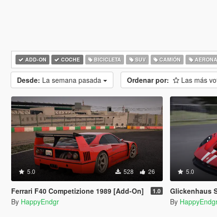
ADD-ON
COCHE
BICICLETA
SUV
CAMIÓN
AERONA
Desde:
La semana pasada
Ordenar por:
Las más v
5.0
528
26
5.0
Ferrari F40 Competizione 1989 [Add-On]
Glickenhaus 
1.0
By
HappyEndgr
By
HappyEndg