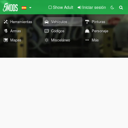
Show Adult
Iniciar sesión
Herramientas
Vehículos
Pinturas
Armas
Códigos
Personaje
Mapas
Misceláneo
Más