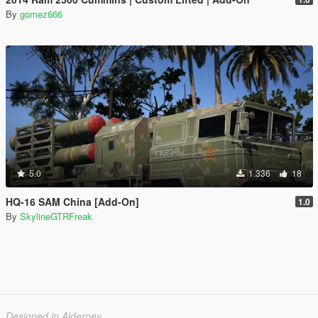
By
gomez666
5.0
1.336
18
HQ-16 SAM China [Add-On]
1.0
By
SkylineGTRFreak
Designed in Alderney