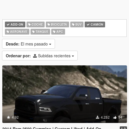
ADD-ON
COCHE
BICICLETA
SUV
CAMIÓN
AERONAVE
TANQUE
APC
Desde:
El mes pasado
Ordenar por:
Subidas recientes
4.92
4.252
54
2014 Ram 2500 Cummins | Custom Lifted | Add-On
1.0