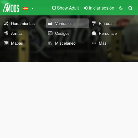
Show Adult
Iniciar sesión
Herramientas
Vehículos
Pinturas
Armas
Códigos
Personaje
Mapas
Misceláneo
Más