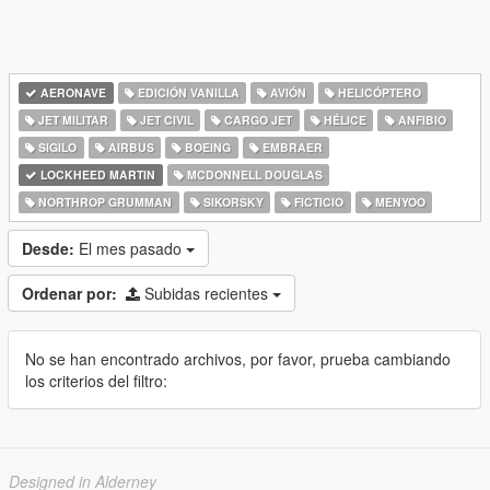
AERONAVE
EDICIÓN VANILLA
AVIÓN
HELICÓPTERO
JET MILITAR
JET CIVIL
CARGO JET
HÉLICE
ANFIBIO
SIGILO
AIRBUS
BOEING
EMBRAER
LOCKHEED MARTIN
MCDONNELL DOUGLAS
NORTHROP GRUMMAN
SIKORSKY
FICTICIO
MENYOO
Desde:
El mes pasado
Ordenar por:
Subidas recientes
No se han encontrado archivos, por favor, prueba cambiando
los criterios del filtro:
Designed in Alderney