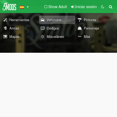
Show Adult
Iniciar sesión
Herramientas
Vehículos
Pinturas
Armas
Códigos
Personaje
Mapas
Misceláneo
Más