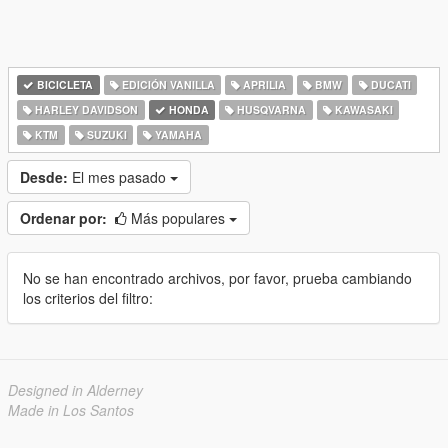
BICICLETA
EDICIÓN VANILLA
APRILIA
BMW
DUCATI
HARLEY DAVIDSON
HONDA
HUSQVARNA
KAWASAKI
KTM
SUZUKI
YAMAHA
Desde:
El mes pasado
Ordenar por:
Más populares
No se han encontrado archivos, por favor, prueba cambiando
los criterios del filtro:
Designed in Alderney
Made in Los Santos