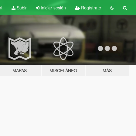
nt
Subir
Iniciar sesión
Regístrate
MAPAS
MISCELÁNEO
MÁS