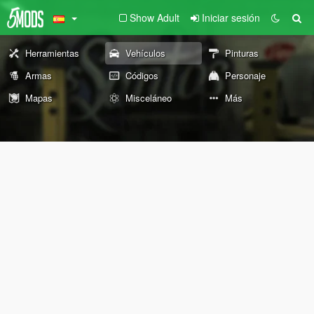
Show Adult
Iniciar sesión
Herramientas
Vehículos
Pinturas
Armas
Códigos
Personaje
Mapas
Misceláneo
Más