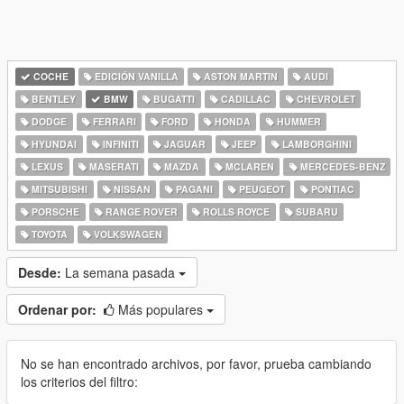
COCHE
EDICIÓN VANILLA
ASTON MARTIN
AUDI
BENTLEY
BMW
BUGATTI
CADILLAC
CHEVROLET
DODGE
FERRARI
FORD
HONDA
HUMMER
HYUNDAI
INFINITI
JAGUAR
JEEP
LAMBORGHINI
LEXUS
MASERATI
MAZDA
MCLAREN
MERCEDES-BENZ
MITSUBISHI
NISSAN
PAGANI
PEUGEOT
PONTIAC
PORSCHE
RANGE ROVER
ROLLS ROYCE
SUBARU
TOYOTA
VOLKSWAGEN
Desde:
La semana pasada
Ordenar por:
Más populares
No se han encontrado archivos, por favor, prueba cambiando
los criterios del filtro: