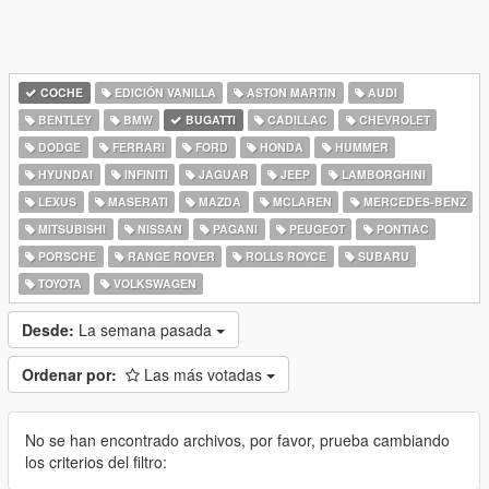
COCHE
EDICIÓN VANILLA
ASTON MARTIN
AUDI
BENTLEY
BMW
BUGATTI
CADILLAC
CHEVROLET
DODGE
FERRARI
FORD
HONDA
HUMMER
HYUNDAI
INFINITI
JAGUAR
JEEP
LAMBORGHINI
LEXUS
MASERATI
MAZDA
MCLAREN
MERCEDES-BENZ
MITSUBISHI
NISSAN
PAGANI
PEUGEOT
PONTIAC
PORSCHE
RANGE ROVER
ROLLS ROYCE
SUBARU
TOYOTA
VOLKSWAGEN
Desde:
La semana pasada
Ordenar por:
Las más votadas
No se han encontrado archivos, por favor, prueba cambiando
los criterios del filtro: