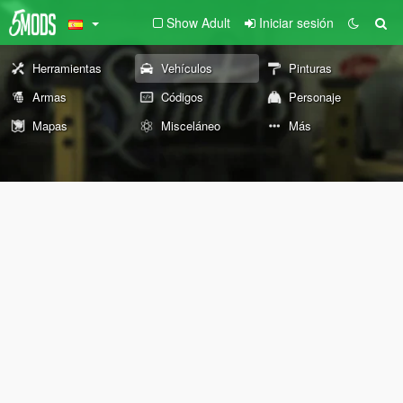
Show Adult
Iniciar sesión
Herramientas
Vehículos
Pinturas
Armas
Códigos
Personaje
Mapas
Misceláneo
Más