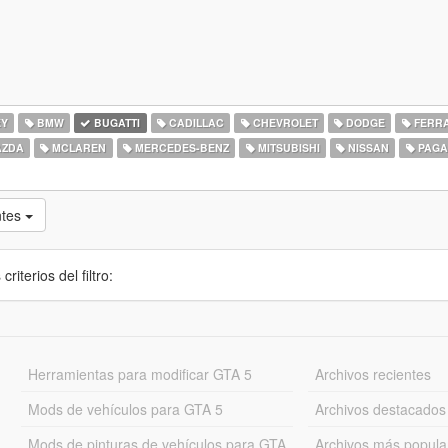
EY
BMW
BUGATTI
CADILLAC
CHEVROLET
DODGE
FERRA
ZDA
MCLAREN
MERCEDES-BENZ
MITSUBISHI
NISSAN
PAGA
ntes
iterios del filtro:
Herramientas para modificar GTA 5
Archivos recientes
Mods de vehículos para GTA 5
Archivos destacados
Mods de pinturas de vehículos para GTA
Archivos más popula