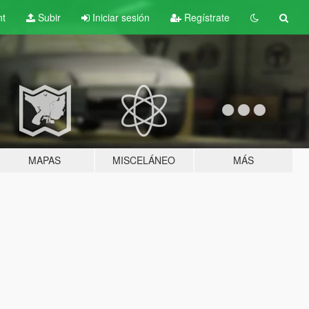
nt
Subir
Iniciar sesión
Regístrate
MAPAS
MISCELÁNEO
MÁS