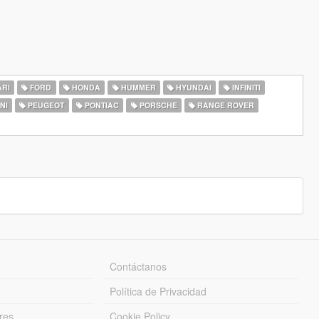
RI
FORD
HONDA
HUMMER
HYUNDAI
INFINITI
NI
PEUGEOT
PONTIAC
PORSCHE
RANGE ROVER
Contáctanos
Política de Privacidad
res
Cookie Policy