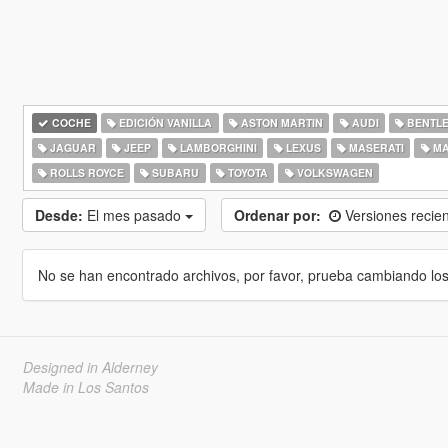
COCHE
EDICIÓN VANILLA
ASTON MARTIN
AUDI
BENTL
JAGUAR
JEEP
LAMBORGHINI
LEXUS
MASERATI
MA
ROLLS ROYCE
SUBARU
TOYOTA
VOLKSWAGEN
Desde:
El mes pasado
Ordenar por:
Versiones recie
No se han encontrado archivos, por favor, prueba cambiando los cr
Designed in Alderney
Made in Los Santos