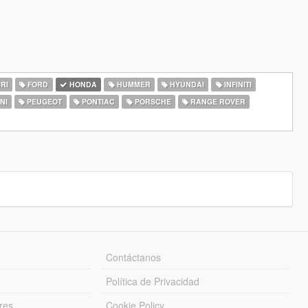
RI
FORD
HONDA
HUMMER
HYUNDAI
INFINITI
NI
PEUGEOT
PONTIAC
PORSCHE
RANGE ROVER
Contáctanos
Política de Privacidad
res
Cookie Policy