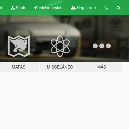
nt
Subir
Iniciar sesión
Regístrate
MAPAS
MISCELÁNEO
MÁS