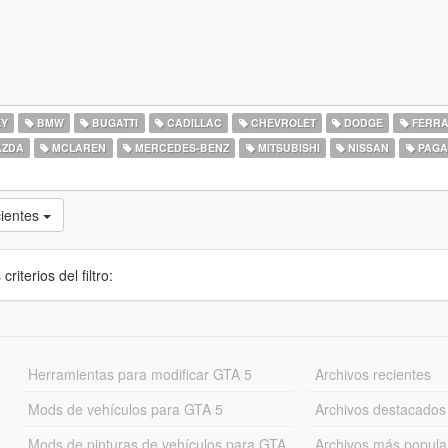
EY
BMW
BUGATTI
CADILLAC
CHEVROLET
DODGE
FERRA
ZDA
MCLAREN
MERCEDES-BENZ
MITSUBISHI
NISSAN
PAGA
cientes
iterios del filtro:
Herramientas para modificar GTA 5
Archivos recientes
Mods de vehículos para GTA 5
Archivos destacados
Mods de pinturas de vehículos para GTA
Archivos más popula