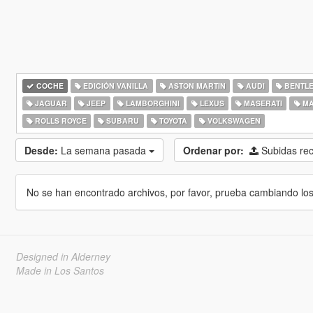
COCHE
EDICIÓN VANILLA
ASTON MARTIN
AUDI
BENTL
JAGUAR
JEEP
LAMBORGHINI
LEXUS
MASERATI
MA
ROLLS ROYCE
SUBARU
TOYOTA
VOLKSWAGEN
Desde:
La semana pasada
Ordenar por:
Subidas re
No se han encontrado archivos, por favor, prueba cambiando los cr
Designed in Alderney
Made in Los Santos