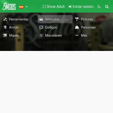
Show Adult
Iniciar sesión
Herramientas
Vehículos
Pinturas
Armas
Códigos
Personaje
Mapas
Misceláneo
Más