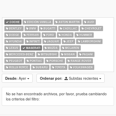
COCHE
EDICIÓN VANILLA
ASTON MARTIN
AUDI
BENTLEY
BMW
BUGATTI
CADILLAC
CHEVROLET
DODGE
FERRARI
FORD
HONDA
HUMMER
HYUNDAI
INFINITI
JAGUAR
JEEP
LAMBORGHINI
LEXUS
MASERATI
MAZDA
MCLAREN
MERCEDES-BENZ
MITSUBISHI
NISSAN
PAGANI
PEUGEOT
PONTIAC
PORSCHE
RANGE ROVER
ROLLS ROYCE
SUBARU
TOYOTA
VOLKSWAGEN
Desde:
Ayer
Ordenar por:
Subidas recientes
No se han encontrado archivos, por favor, prueba cambiando
los criterios del filtro: