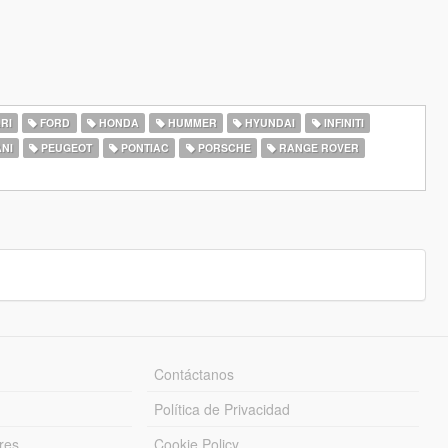
RI
FORD
HONDA
HUMMER
HYUNDAI
INFINITI
NI
PEUGEOT
PONTIAC
PORSCHE
RANGE ROVER
Contáctanos
Política de Privacidad
res
Cookie Policy