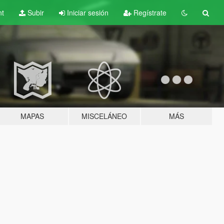
nt
Subir
Iniciar sesión
Regístrate
MAPAS
MISCELÁNEO
MÁS