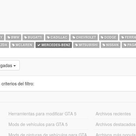
EY
BMW
BUGATTI
CADILLAC
CHEVROLET
DODGE
FERRA
ZDA
MCLAREN
MERCEDES-BENZ
MITSUBISHI
NISSAN
PAGA
rgadas
iterios del filtro:
Herramientas para modificar GTA 5
Archivos recientes
Mods de vehículos para GTA 5
Archivos destacados
Mods de pinturas de vehículos para GTA
Archivos más popula