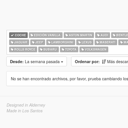
COCHE
EDICIÓN VANILLA
ASTON MARTIN
AUDI
BENTL
JAGUAR
JEEP
LAMBORGHINI
LEXUS
MASERATI
MA
ROLLS ROYCE
SUBARU
TOYOTA
VOLKSWAGEN
Desde:
La semana pasada
Ordenar por:
Más desca
No se han encontrado archivos, por favor, prueba cambiando los cr
Designed in Alderney
Made in Los Santos