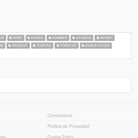
RI
FORD
HONDA
HUMMER
HYUNDAI
INFINITI
NI
PEUGEOT
PONTIAC
PORSCHE
RANGE ROVER
Contáctanos
Política de Privacidad
res
Cookie Policy