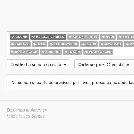
COCHE
EDICIÓN VANILLA
ASTON MARTIN
AUDI
BENTL
JAGUAR
JEEP
LAMBORGHINI
LEXUS
MASERATI
MA
ROLLS ROYCE
SUBARU
TOYOTA
VOLKSWAGEN
Desde:
La semana pasada
Ordenar por:
Versiones r
No se han encontrado archivos, por favor, prueba cambiando los cr
Designed in Alderney
Made in Los Santos