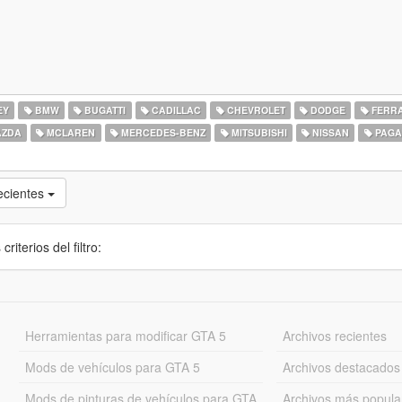
EY
BMW
BUGATTI
CADILLAC
CHEVROLET
DODGE
FERRA
ZDA
MCLAREN
MERCEDES-BENZ
MITSUBISHI
NISSAN
PAGA
ecientes
iterios del filtro:
Herramientas para modificar GTA 5
Archivos recientes
Mods de vehículos para GTA 5
Archivos destacados
Mods de pinturas de vehículos para GTA
Archivos más popula