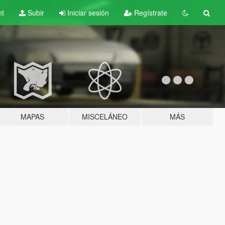
nt
Subir
Iniciar sesión
Regístrate
MAPAS
MISCELÁNEO
MÁS