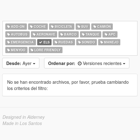
ADD-ON
COCHE
BICICLETA
SUV
CAMIÓN
AUTOBUS
AERONAVE
BARCO
TANQUE
APC
EMERGENCIA
ELS
RUEDAS
SONIDO
MANEJO
MENYOO
LORE FRIENDLY
Desde:
Ayer
Ordenar por:
Versiones recientes
No se han encontrado archivos, por favor, prueba cambiando
los criterios del filtro:
Designed in Alderney
Made in Los Santos