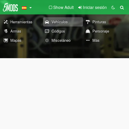
Show Adult
Iniciar sesión
Herramientas
Vehículos
Pinturas
Armas
Códigos
Personaje
Mapas
Misceláneo
Más