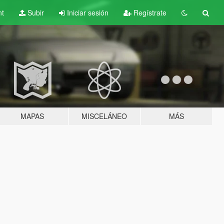
nt
Subir
Iniciar sesión
Regístrate
MAPAS
MISCELÁNEO
MÁS