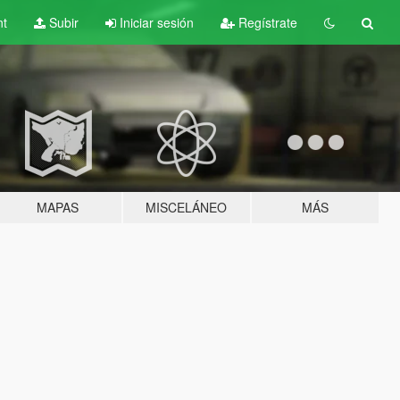
nt
Subir
Iniciar sesión
Regístrate
MAPAS
MISCELÁNEO
MÁS