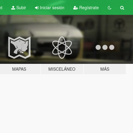
nt
Subir
Iniciar sesión
Regístrate
MAPAS
MISCELÁNEO
MÁS