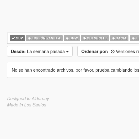
SUV
EDICIÓN VANILLA
BMW
CHEVROLET
DACIA
J
Desde:
La semana pasada
Ordenar por:
Versiones r
No se han encontrado archivos, por favor, prueba cambiando los cr
Designed in Alderney
Made in Los Santos