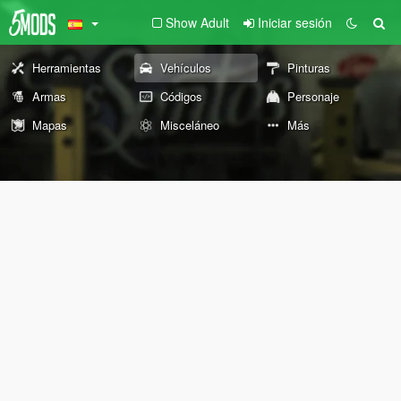
Show Adult
Iniciar sesión
Herramientas
Vehículos
Pinturas
Armas
Códigos
Personaje
Mapas
Misceláneo
Más