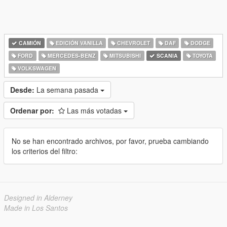
CAMIÓN
EDICIÓN VANILLA
CHEVROLET
DAF
DODGE
FORD
MERCEDES-BENZ
MITSUBISHI
SCANIA
TOYOTA
VOLKSWAGEN
Desde:
La semana pasada
Ordenar por:
Las más votadas
No se han encontrado archivos, por favor, prueba cambiando
los criterios del filtro:
Designed in Alderney
Made in Los Santos