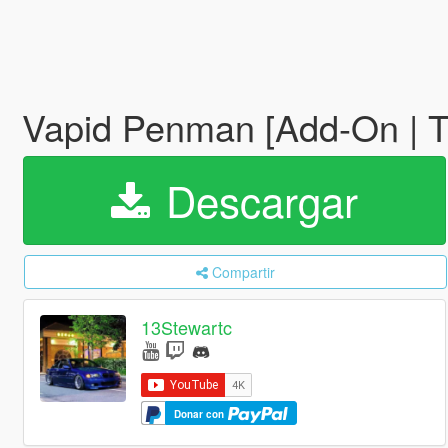
Vapid Penman [Add-On | T
Descargar
Compartir
13Stewartc
Donar con