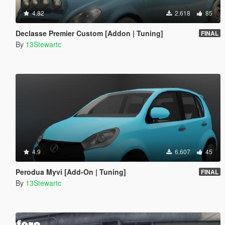
4.82
2.618
85
Declasse Premier Custom [Addon | Tuning]
FINAL
By
13Stewartc
4.9
6.607
45
Perodua Myvi [Add-On | Tuning]
FINAL
By
13Stewartc