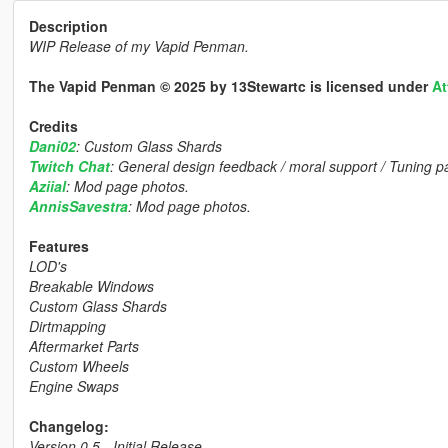
Description
WIP Release of my Vapid Penman.
The Vapid Penman © 2025 by 13Stewartc is licensed under
At
Credits
Dani02
: Custom Glass Shards
Twitch Chat
: General design feedback / moral support / Tuning p
Aziial
: Mod page photos.
AnnisSavestra
: Mod page photos.
Features
LOD's
Breakable Windows
Custom Glass Shards
Dirtmapping
Aftermarket Parts
Custom Wheels
Engine Swaps
Changelog:
Version 0.5 - Initial Release.