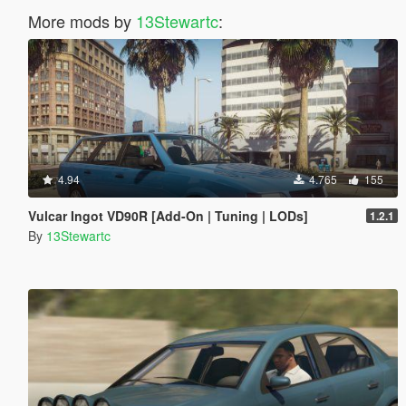
More mods by
13Stewartc
:
4.94
4.765
155
Vulcar Ingot VD90R [Add-On | Tuning | LODs]
1.2.1
By
13Stewartc