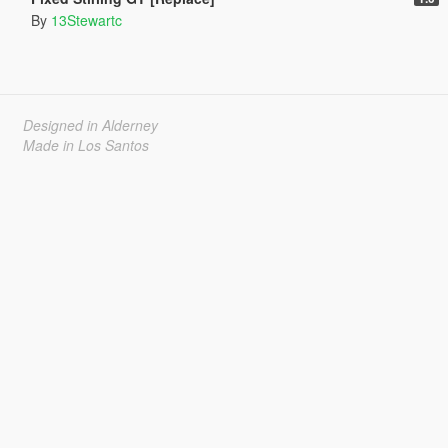
By
13Stewartc
Designed in Alderney
Made in Los Santos