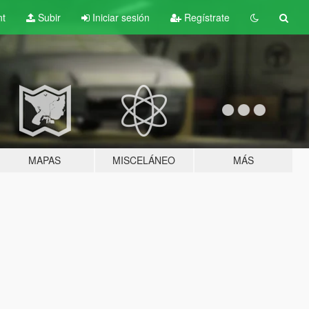
nt
Subir
Iniciar sesión
Regístrate
MAPAS
MISCELÁNEO
MÁS