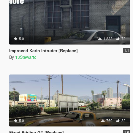
5.0
1.833
72
Improved Karin Intruder [Replace]
1.1
By
13Stewartc
5.0
769
32
Fixed Stirling GT [Replace]
1.0