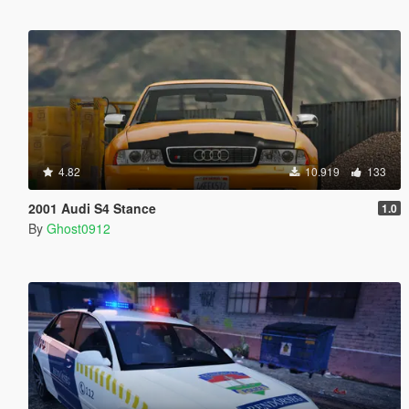
4.82
10.919
133
2001 Audi S4 Stance
1.0
By
Ghost0912