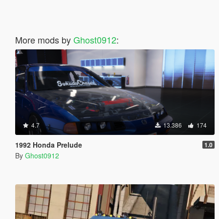
More mods by
Ghost0912
:
4.7
13.386
174
1992 Honda Prelude
1.0
By
Ghost0912