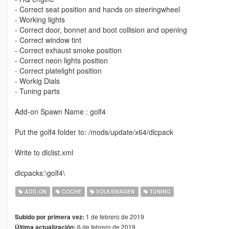
- Correct seat position and hands on steeringwheel
- Working lights
- Correct door, bonnet and boot collision and opening
- Correct window tint
- Correct exhaust smoke position
- Correct neon lights position
- Correct platelight position
- Workig Dials
- Tuning parts
Add-on Spawn Name : golf4
Put the golf4 folder to: /mods/update/x64/dlcpack
Write to dlclist.xml
dlcpacks:\golf4\
ADD-ON
COCHE
VOLKSWAGEN
TUNING
1 de febrero de 2019
Subido por primera vez:
6 de febrero de 2019
Última actualización: