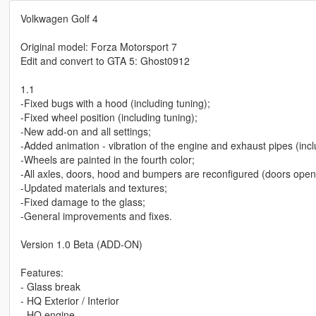
Volkwagen Golf 4
Original model: Forza Motorsport 7
Edit and convert to GTA 5: Ghost0912
1.1
-Fixed bugs with a hood (including tuning);
-Fixed wheel position (including tuning);
-New add-on and all settings;
-Added animation - vibration of the engine and exhaust pipes (incl
-Wheels are painted in the fourth color;
-All axles, doors, hood and bumpers are reconfigured (doors open on 
-Updated materials and textures;
-Fixed damage to the glass;
-General improvements and fixes.
Version 1.0 Beta (ADD-ON)
Features:
- Glass break
- HQ Exterior / Interior
- HQ engine