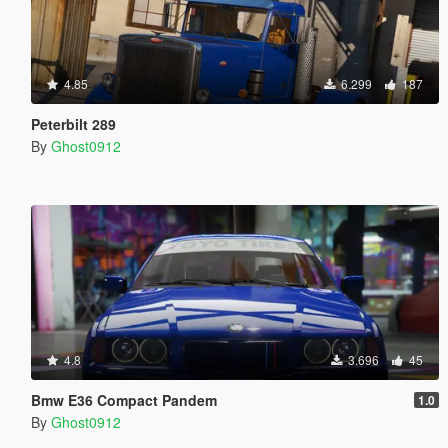
4.85
6.299
187
Peterbilt 289
By
Ghost0912
4.8
3.696
45
Bmw E36 Compact Pandem
1.0
By
Ghost0912