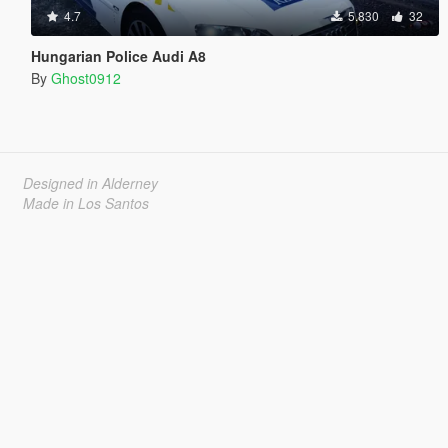
4.7
5.830
32
Hungarian Police Audi A8
By
Ghost0912
Designed in Alderney
Made in Los Santos