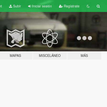
nt
Subir
Iniciar sesión
Regístrate
MAPAS
MISCELÁNEO
MÁS