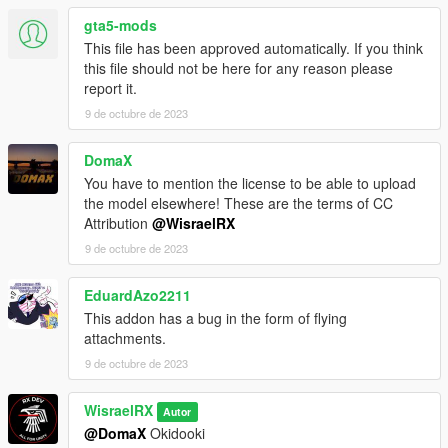
"Grand Theft Auto
gta5-mods
V/update/x64/dlcpacks/mpgunrunning/dlc.rpf/x64/models/cdima
This file has been approved automatically. If you think
ges/weapons.rpf"
this file should not be here for any reason please
report it.
Puedes encontrar el modelo original aqui:
9 de octubre de 2023
[Enlace al modelo original](https://sketchfab.com/3d-models/ar-
15-8e5b6ceb410540559b11a95008044a15)
License:
DomaX
CC Attribution
You have to mention the license to be able to upload
the model elsewhere! These are the terms of CC
Contacto:
Attribution
@WisraelRX
9 de octubre de 2023
daxworx
https://discord.gg/WTfSsCqZZb
EduardAzo2211
This addon has a bug in the form of flying
attachments.
9 de octubre de 2023
WisraelRX
Autor
@DomaX
Okidooki