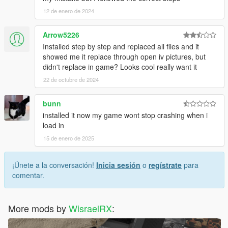
12 de enero de 2024
Arrow5226
Installed step by step and replaced all files and it
showed me it replace through open iv pictures, but
didn't replace in game? Looks cool really want it
22 de octubre de 2024
bunn
installed it now my game wont stop crashing when i
load in
15 de enero de 2025
¡Únete a la conversación!
Inicia sesión
o
regístrate
para
comentar.
More mods by
WisraelRX
: