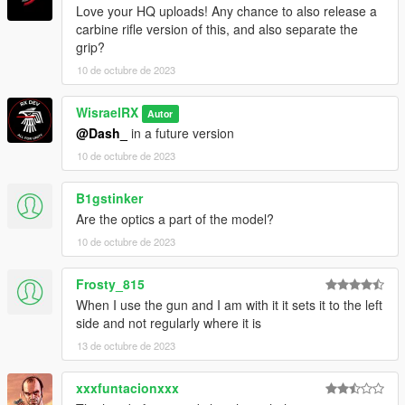
Love your HQ uploads! Any chance to also release a
carbine rifle version of this, and also separate the
grip?
10 de octubre de 2023
WisraelRX
Autor
@Dash_
in a future version
10 de octubre de 2023
B1gstinker
Are the optics a part of the model?
10 de octubre de 2023
Frosty_815
When I use the gun and I am with it it sets it to the left
side and not regularly where it is
13 de octubre de 2023
xxxfuntacionxxx