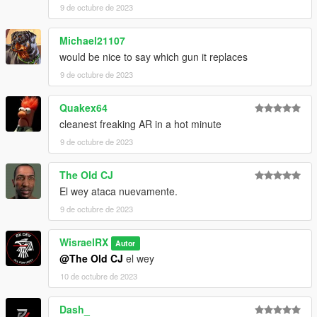
9 de octubre de 2023
Michael21107
would be nice to say which gun it replaces
9 de octubre de 2023
Quakex64
cleanest freaking AR in a hot minute
9 de octubre de 2023
The Old CJ
El wey ataca nuevamente.
9 de octubre de 2023
WisraelRX
Autor
@The Old CJ
el wey
10 de octubre de 2023
Dash_