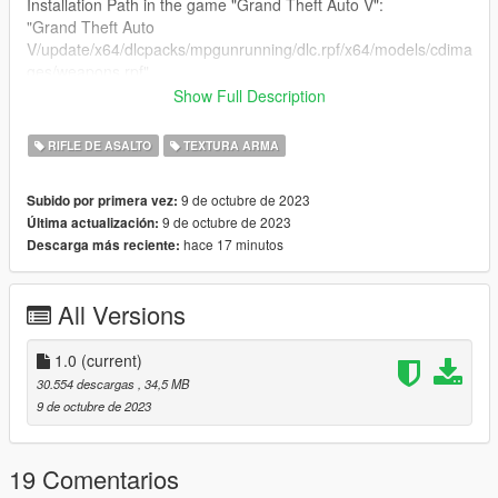
Installation Path in the game "Grand Theft Auto V":
"Grand Theft Auto
V/update/x64/dlcpacks/mpgunrunning/dlc.rpf/x64/models/cdima
ges/weapons.rpf"
Show Full Description
You can find the original model here:
[Link to the original model](https://sketchfab.com/3d-models/ar-
RIFLE DE ASALTO
TEXTURA ARMA
15-8e5b6ceb410540559b11a95008044a15)
License:
9 de octubre de 2023
Subido por primera vez:
CC Attribution
9 de octubre de 2023
Última actualización:
hace 17 minutos
Descarga más reciente:
[ES]
El fusil tipo AR-15 es un arma semiautomatica ligera, que se
All Versions
diseno como una variante del fusil de asalto AR-15, el cual a
su vez es una version mas compacta del AR-10. En 1959,
ArmaLite vendio la patente y los derechos de produccion a
1.0
(current)
Colt's Manufacturing Company.
30.554 descargas
, 34,5 MB
9 de octubre de 2023
Informacion General:
- Tipo de Cargador: Predeterminado / Extendido
19 Comentarios
Ruta de Instalacion en el juego "Grand Theft Auto V":