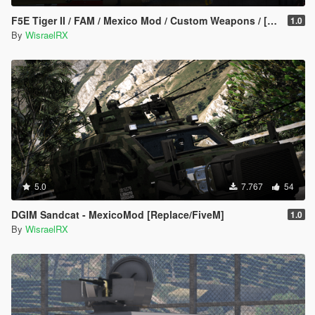
F5E Tiger II / FAM / Mexico Mod / Custom Weapons / [ADDON/FiveM]
1.0
By
WisraelRX
5.0
7.767
54
DGIM Sandcat - MexicoMod [Replace/FiveM]
1.0
By
WisraelRX