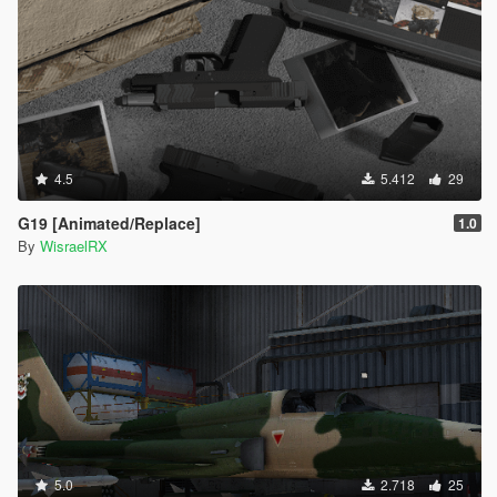
4.5
5.412
29
G19 [Animated/Replace]
1.0
By
WisraelRX
5.0
2.718
25