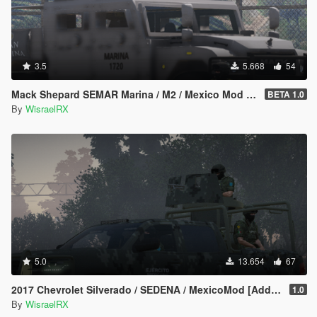
3.5
5.668
54
Mack Shepard SEMAR Marina / M2 / Mexico Mod [Replace/FiveM]
BETA 1.0
By
WisraelRX
5.0
13.654
67
2017 Chevrolet Silverado / SEDENA / MexicoMod [Addon/FiveM]
1.0
By
WisraelRX