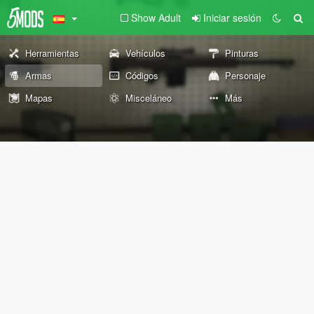
Show Adult
Iniciar sesión
Herramientas
Vehículos
Pinturas
Armas
Códigos
Personaje
Mapas
Misceláneo
Más