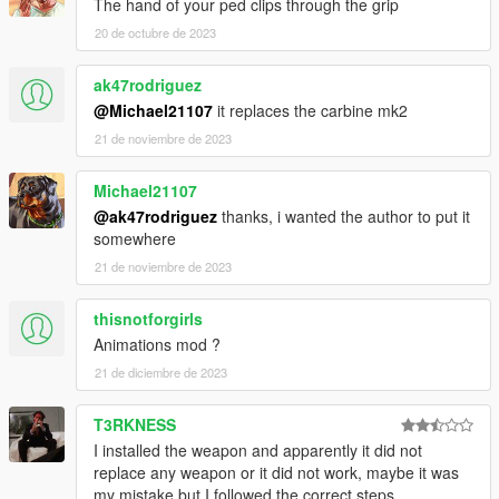
The hand of your ped clips through the grip
20 de octubre de 2023
ak47rodriguez
@Michael21107
it replaces the carbine mk2
21 de noviembre de 2023
Michael21107
@ak47rodriguez
thanks, i wanted the author to put it
somewhere
21 de noviembre de 2023
thisnotforgirls
Animations mod ?
21 de diciembre de 2023
T3RKNESS
I installed the weapon and apparently it did not
replace any weapon or it did not work, maybe it was
my mistake but I followed the correct steps