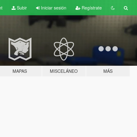
nt
Subir
Iniciar sesión
Regístrate
MAPAS
MISCELÁNEO
MÁS