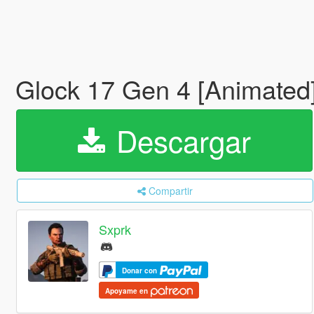
Glock 17 Gen 4 [Animated
Descargar
Compartir
Sxprk
Donar con
Apoyame en