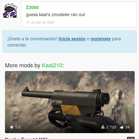
Z2000
guess kaai's zmodeler ran out
27 de julio de 2024
¡Únete a la conversación!
Inicia sesión
o
regístrate
para
comentar.
More mods by
Kaai210
:
5.0
2.703
34