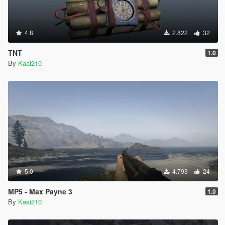
4.8
2.822
32
TNT
1.0
By
Kaai210
5.0
4.793
24
MP5 - Max Payne 3
1.0
By
Kaai210