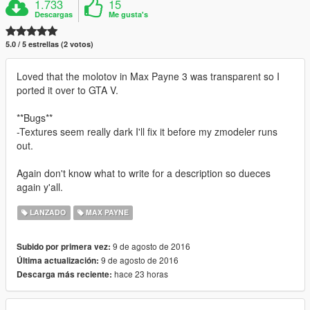
1.733
15
Descargas
Me gusta's
5.0 / 5 estrellas (2 votos)
Loved that the molotov in Max Payne 3 was transparent so I
ported it over to GTA V.
**Bugs**
-Textures seem really dark I'll fix it before my zmodeler runs
out.
Again don't know what to write for a description so dueces
again y'all.
LANZADO
MAX PAYNE
9 de agosto de 2016
Subido por primera vez:
9 de agosto de 2016
Última actualización:
hace 23 horas
Descarga más reciente: