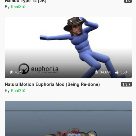
Nambu Type 14 [2K]
1.0
By
Kaai210
4.75
34.690
350
NaturalMotion Euphoria Mod (Being Re-done)
1.3.7
By
Kaai210