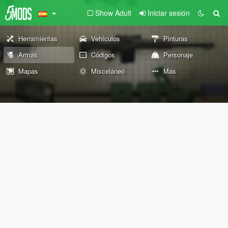
Show Adult
Iniciar sesión
Herramientas
Vehículos
Pinturas
Armas
Códigos
Personaje
Mapas
Misceláneo
Más