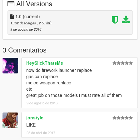
All Versions
1.0
(current)
1.732 descargas
, 2,58 MB
9 de agosto de 2016
3 Comentarios
HeySlickThatsMe
now do firework launcher replace
gas can replace
melee weapon replace
etc
great job on those models i must rate all of them
9 de agosto de 2016
jonstyle
LIKE
23 de abril de 2017