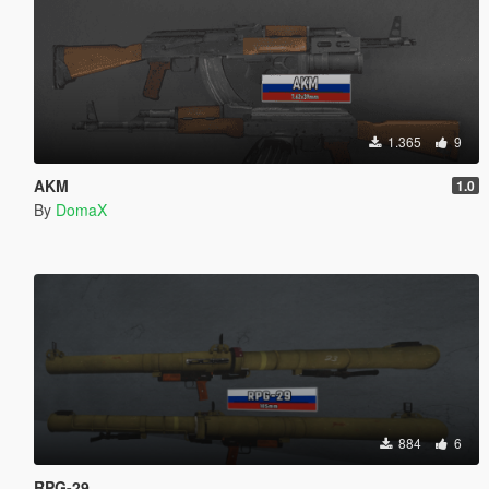
1.365
9
AKM
1.0
By
DomaX
884
6
RPG-29