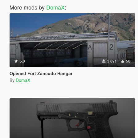
More mods by
DomaX
:
5.0
3.691
50
Opened Fort Zancudo Hangar
By
DomaX