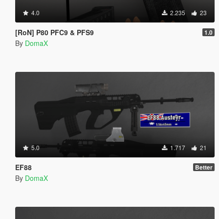
4.0
2.235
23
[RoN] P80 PFC9 & PFS9
1.0
By
DomaX
5.0
1.717
21
EF88
Better
By
DomaX