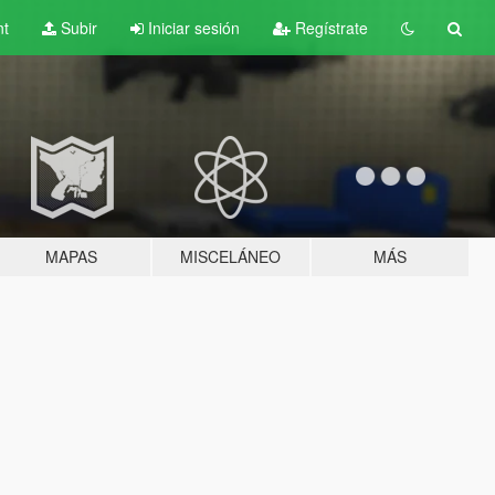
nt
Subir
Iniciar sesión
Regístrate
MAPAS
MISCELÁNEO
MÁS