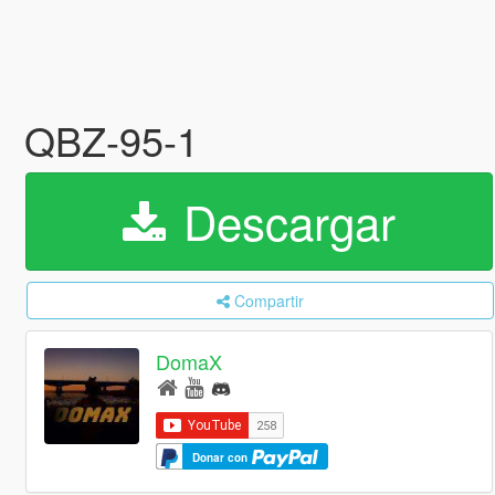
QBZ-95-1
Descargar
Compartir
DomaX
Donar con