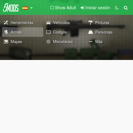
Show Adult
Iniciar sesión
Herramientas
Vehículos
Pinturas
Armas
Códigos
Personaje
Mapas
Misceláneo
Más