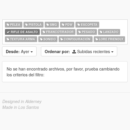
PELEA
PISTOLA
SMG
PDW
ESCOPETA
RIFLE DE ASALTO
FRANCOTIRADOR
PESADO
LANZADO
TEXTURA ARMA
SONIDO
CONFIGURACIÓN
LORE FRIENDLY
Desde:
Ayer
Ordenar por:
Subidas recientes
No se han encontrado archivos, por favor, prueba cambiando
los criterios del filtro:
Designed in Alderney
Made in Los Santos