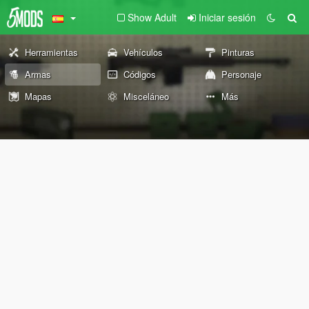
Show Adult
Iniciar sesión
Herramientas
Vehículos
Pinturas
Armas
Códigos
Personaje
Mapas
Misceláneo
Más