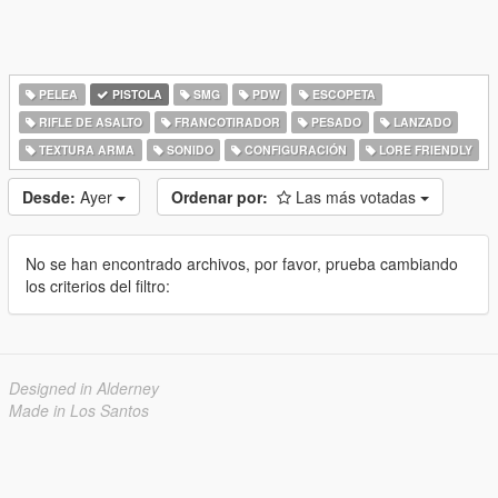
PELEA
PISTOLA
SMG
PDW
ESCOPETA
RIFLE DE ASALTO
FRANCOTIRADOR
PESADO
LANZADO
TEXTURA ARMA
SONIDO
CONFIGURACIÓN
LORE FRIENDLY
Desde:
Ayer
Ordenar por:
Las más votadas
No se han encontrado archivos, por favor, prueba cambiando
los criterios del filtro:
Designed in Alderney
Made in Los Santos