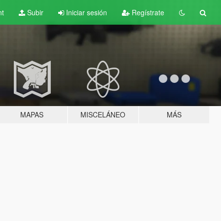
nt
Subir
Iniciar sesión
Regístrate
MAPAS
MISCELÁNEO
MÁS