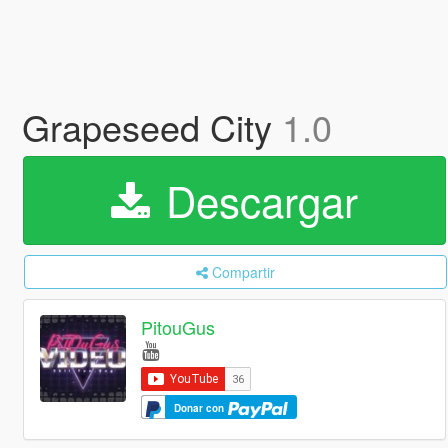
Grapeseed City
1.0
Descargar
Compartir
PitouGus
Donar con