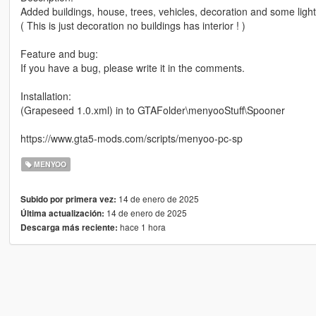
Added buildings, house, trees, vehicles, decoration and some lig
( This is just decoration no buildings has interior ! )
Feature and bug:
If you have a bug, please write it in the comments.
Installation:
(Grapeseed 1.0.xml) in to GTAFolder\menyooStuff\Spooner
https://www.gta5-mods.com/scripts/menyoo-pc-sp
MENYOO
14 de enero de 2025
Subido por primera vez:
14 de enero de 2025
Última actualización:
hace 1 hora
Descarga más reciente: