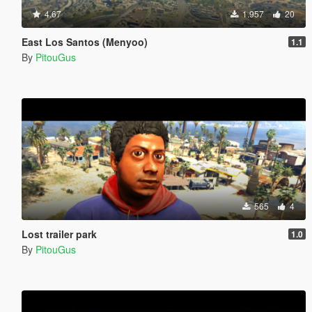
4.67
1.957
20
East Los Santos (Menyoo)
1.1
By
PitouGus
565
4
Lost trailer park
1.0
By
PitouGus