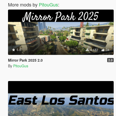
More mods by
PitouGus
:
5.0
4.182
34
Mirror Park 2025 2.0
2.0
By
PitouGus