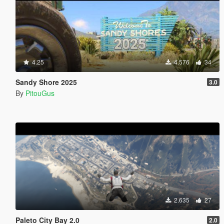
4.25
4.576
34
Sandy Shore 2025
3.0
By
PitouGus
2.635
27
Paleto City Bay 2.0
2.0