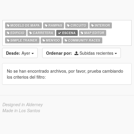
MODELO DE MAPA
RAMPAS
CIRCUITO
INTERIOR
EDIFICIO
CARRETERA
ESCENA
MAP EDITOR
SIMPLE TRAINER
MENYOO
COMMUNITY RACES
Desde:
Ayer
Ordenar por:
Subidas recientes
No se han encontrado archivos, por favor, prueba cambiando
los criterios del filtro:
Designed in Alderney
Made in Los Santos