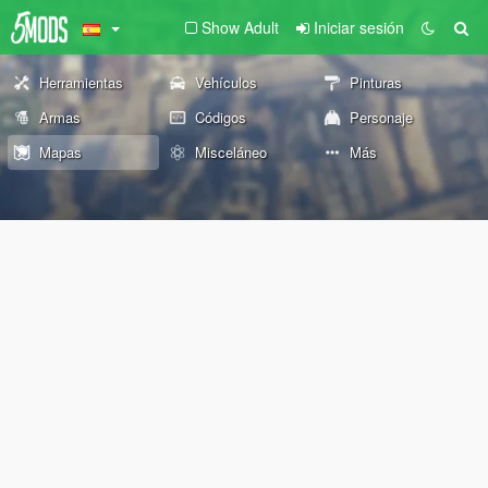
Show Adult
Iniciar sesión
Herramientas
Vehículos
Pinturas
Armas
Códigos
Personaje
Mapas
Misceláneo
Más