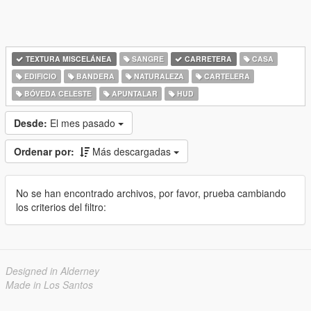
TEXTURA MISCELÁNEA
SANGRE
CARRETERA
CASA
EDIFICIO
BANDERA
NATURALEZA
CARTELERA
BÓVEDA CELESTE
APUNTALAR
HUD
Desde:
El mes pasado
Ordenar por:
Más descargadas
No se han encontrado archivos, por favor, prueba cambiando
los criterios del filtro:
Designed in Alderney
Made in Los Santos