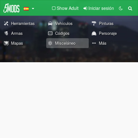
Show Adult
Iniciar sesión
Herramientas
Vehículos
Pinturas
Armas
Códigos
Personaje
Mapas
Misceláneo
Más