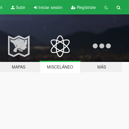
nt
Subir
Iniciar sesión
Regístrate
MAPAS
MISCELÁNEO
MÁS