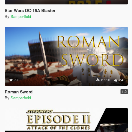
Star Wars DC-15A Blaster
By
Samperfield
5.0
2.110
24
Roman Sword
1.0
By
Samperfield