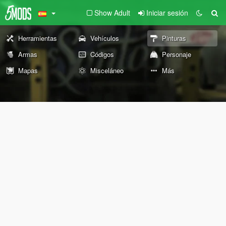
Show Adult
Iniciar sesión
Herramientas
Vehículos
Pinturas
Armas
Códigos
Personaje
Mapas
Misceláneo
Más