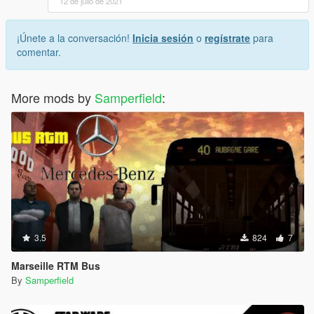
12 de julio de 2021
¡Únete a la conversación!
Inicia sesión
o
regístrate
para
comentar.
More mods by
Samperfield
:
3.5
824
7
Marseille RTM Bus
By
Samperfield