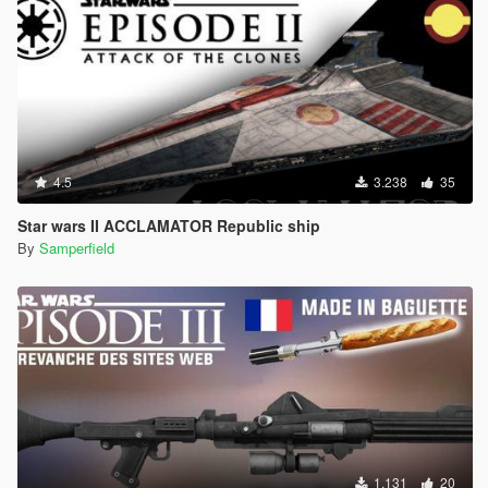
4.5
3.238
35
Star wars II ACCLAMATOR Republic ship
By
Samperfield
1.131
20